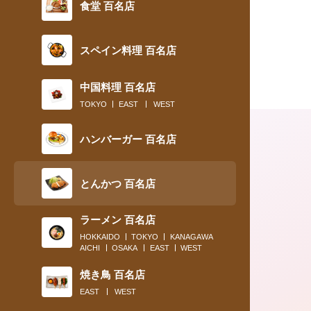
食堂 百名店
スペイン料理 百名店
中国料理 百名店
TOKYO
EAST
WEST
ハンバーガー 百名店
とんかつ 百名店
ラーメン 百名店
HOKKAIDO
TOKYO
KANAGAWA
AICHI
OSAKA
EAST
WEST
2019.11.28
焼き鳥 百名店
EAST
WEST
〈食通の昼メシ〉食べログフォロワー数No.1の