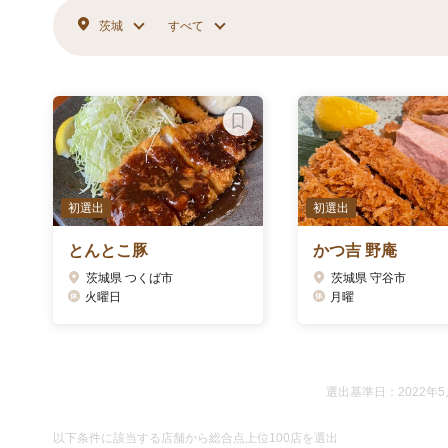
茨城
すべて
初選出
初選出
とんとこ豚
かつ吉 野庵
茨城県 つくば市
茨城県 守谷市
火曜日
月曜
選出基準日：2022年5
以下条件に該当する店舗から総合点上位100店を選出