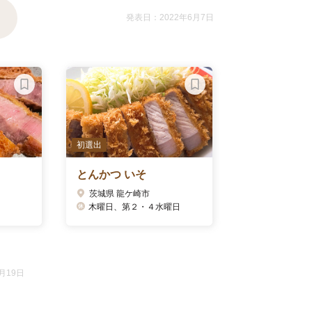
発表日：2022年6月7日
初選出
とんかつ いそ
茨城県 龍ケ崎市
木曜日、第２・４水曜日
月19日