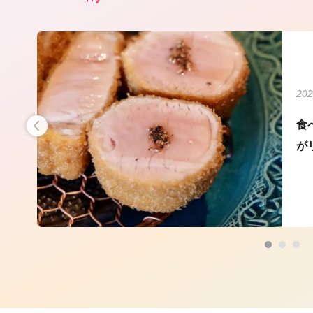
202
ぶ、
食
が