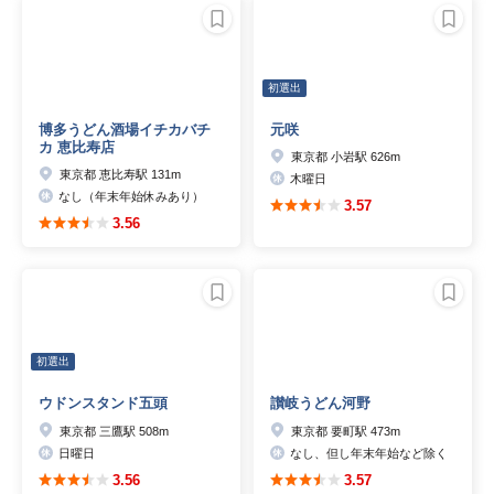
初選出
博多うどん酒場イチカバチ
元咲
カ 恵比寿店
東京都 小岩駅 626m
東京都 恵比寿駅 131m
木曜日
なし（年末年始休みあり）
3.57
3.56
初選出
ウドンスタンド五頭
讃岐うどん河野
東京都 三鷹駅 508m
東京都 要町駅 473m
日曜日
なし、但し年末年始など除く
3.56
3.57