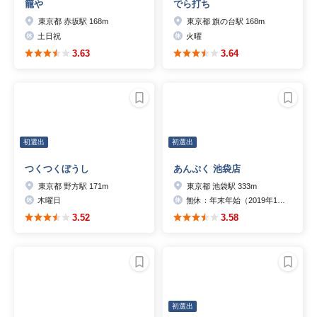
籠や
でら打ち
東京都 赤坂駅 168m
東京都 旗の台駅 168m
土日祝
火曜
3.63
3.64
初選出
初選出
つくつくぼうし
あんぷく 池袋店
東京都 野方駅 171m
東京都 池袋駅 333m
木曜日
無休：年末年始（2019年12月30日～2020年1月5日）を除く※2020年1月6日は、17時からの営業となります。※1月7日から通常通りの営業になります。
3.52
3.58
初選出