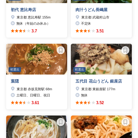
初代 恵比寿店
肉汁うどん長嶋屋
東京都 恵比寿駅 155m
東京都 武蔵村山市
無休（年始のみ休み）
不定休
3.7
3.51
初選出
初選出
葉隠
五代目 花山うどん 銀座店
東京都 赤坂見附駅 68m
東京都 東銀座駅 177m
土曜日、日曜日、祝日
無休
3.61
3.52