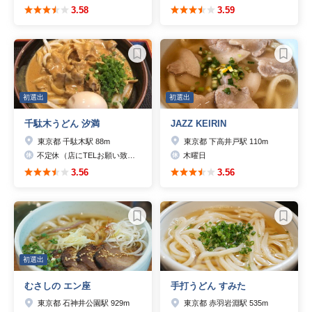
3.58
3.59
初選出
初選出
千駄木うどん 汐満
JAZZ KEIRIN
東京都 千駄木駅 88m
東京都 下高井戸駅 110m
不定休（店にTELお願い致します）
木曜日
3.56
3.56
初選出
むさしの エン座
手打うどん すみた
東京都 石神井公園駅 929m
東京都 赤羽岩淵駅 535m