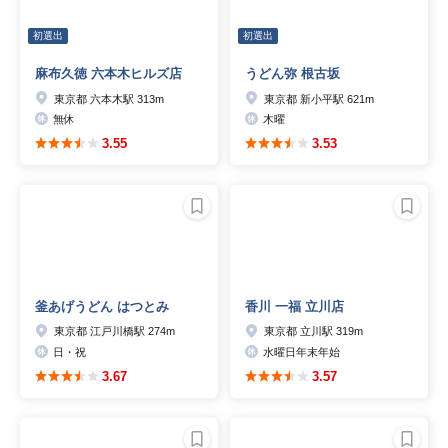
初選出
初選出
麻布久徳 六本木ヒルズ店
うどん弥 根古坂
東京都 六本木駅 313m
東京都 新小平駅 621m
無休
木曜
3.55
3.53
釜あげうどん はつとみ
香川 一福 立川店
東京都 江戸川橋駅 274m
東京都 立川駅 319m
日・祝
水曜日年末年始
3.67
3.57