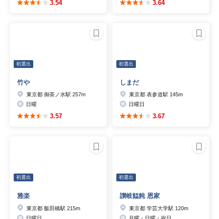
3.54
3.64
初選出
初選出
竹や
しまだ
東京都 御茶ノ水駅 257m
東京都 表参道駅 145m
日曜
日曜日
3.57
3.67
初選出
初選出
雅楽
讃岐饂飩 恩家
東京都 飯田橋駅 215m
東京都 学芸大学駅 120m
日曜日
月曜・日曜・祝日