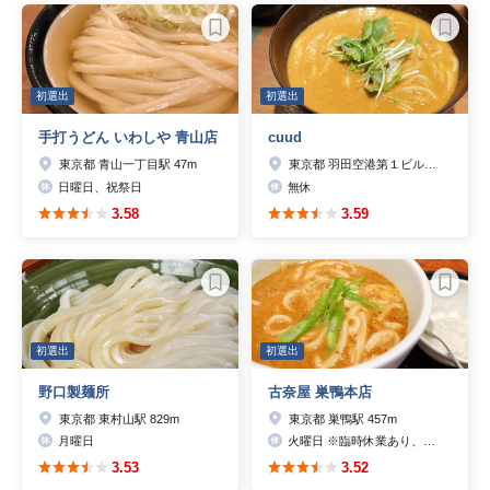
初選出
初選出
手打うどん いわしや 青山店
cuud
東京都 青山一丁目駅 47m
東京都 羽田空港第１ビル駅 96m
日曜日、祝祭日
無休
3.58
3.59
初選出
初選出
野口製麺所
古奈屋 巣鴨本店
東京都 東村山駅 829m
東京都 巣鴨駅 457m
月曜日
火曜日 ※臨時休業あり、ホームページのお知らせもご覧下さい。
3.53
3.52