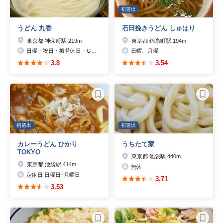
初選出
うどん 丸香
石臼挽きうどん しゅはり
東京都 神保町駅 219m
東京都 錦糸町駅 194m
日曜・祝日・振替休日・GW・お盆・年末年始
日曜、月曜
3.8
3.54
初選出
初選出
カレーうどん ひかり
うちたて家
TOKYO
東京都 池袋駅 440m
東京都 池袋駅 414m
無休
定休日 日曜日･月曜日
3.71
3.53