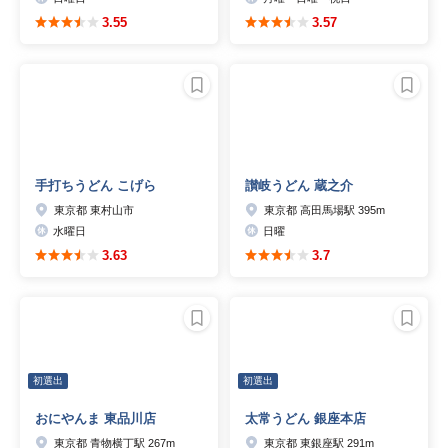
3.55
3.57
手打ちうどん こげら
讃岐うどん 蔵之介
東京都 東村山市
東京都 高田馬場駅 395m
水曜日
日曜
3.63
3.7
初選出
初選出
おにやんま 東品川店
太常うどん 銀座本店
東京都 青物横丁駅 267m
東京都 東銀座駅 291m