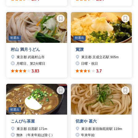
初選出
初選出
村山 満月うどん
賞讃
東京都 武蔵村山市
東京都 京成立石駅 905m
月曜日、第2火曜日
日曜・祝日
3.83
3.7
初選出
こんぴら茶屋
切麦や 甚六
東京都 目黒駅 171m
東京都 新宿御苑前駅 119m
無休 （年末年始は除く）
年末年始