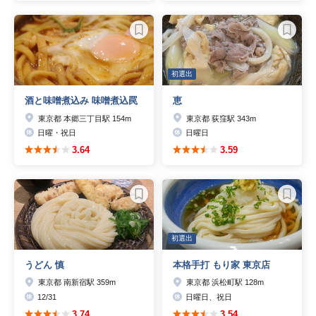
初選出
酒と味噌煮込み 味噌煮込罠
恵
東京都 本郷三丁目駅 154m
東京都 荻窪駅 343m
日曜・祝日
日曜日
3.64
3.59
初選出
うどん 慎
本格手打 もり家 東京店
東京都 南新宿駅 359m
東京都 浜松町駅 128m
12/31
日曜日、祝日
3.74
3.54