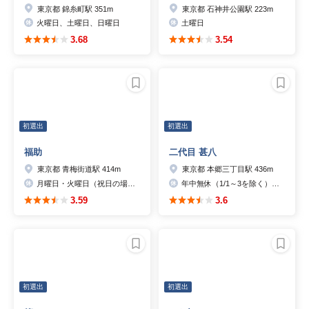
東京都 錦糸町駅 351m
東京都 石神井公園駅 223m
火曜日、土曜日、日曜日
土曜日
3.68
3.54
初選出
初選出
福助
二代目 甚八
東京都 青梅街道駅 414m
東京都 本郷三丁目駅 436m
月曜日・火曜日（祝日の場合は営業）
年中無休（1/1～3を除く）ゴールデンウィーク営業
3.59
3.6
初選出
初選出