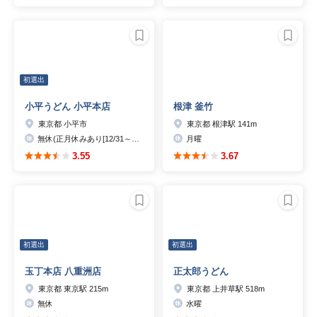
初選出
小平うどん 小平本店
根津 釜竹
東京都 小平市
東京都 根津駅 141m
無休(正月休みあり[12/31～1/3]、12/30のみ短縮営業)
月曜
3.55
3.67
初選出
初選出
玉丁本店 八重洲店
正太郎うどん
東京都 東京駅 215m
東京都 上井草駅 518m
無休
水曜