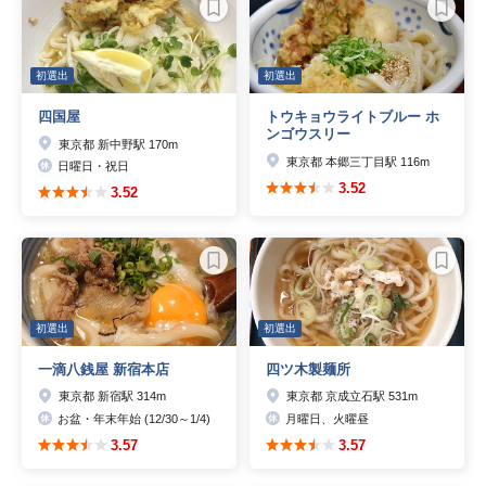
初選出
初選出
四国屋
トウキョウライトブルー ホ
ンゴウスリー
東京都 新中野駅 170m
東京都 本郷三丁目駅 116m
日曜日・祝日
3.52
3.52
初選出
初選出
一滴八銭屋 新宿本店
四ツ木製麺所
東京都 新宿駅 314m
東京都 京成立石駅 531m
お盆・年末年始 (12/30～1/4)
月曜日、火曜昼
3.57
3.57