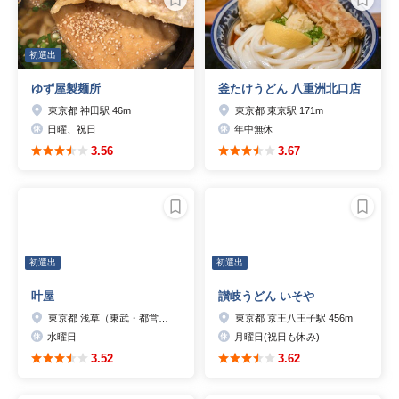
初選出
ゆず屋製麺所
釜たけうどん 八重洲北口店
東京都 神田駅 46m
東京都 東京駅 171m
日曜、祝日
年中無休
3.56
3.67
初選出
初選出
叶屋
讃岐うどん いそや
東京都 浅草（東武・都営・メトロ）駅 260m
東京都 京王八王子駅 456m
水曜日
月曜日(祝日も休み)
3.52
3.62