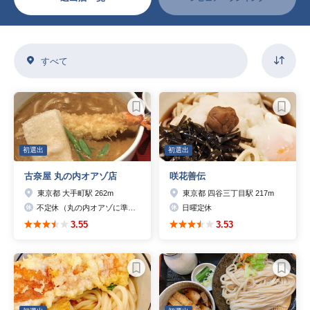
すべて
初選出
初選出
古奈屋 丸の内オアゾ店
咲花善伝
東京都 大手町駅 262m
東京都 四谷三丁目駅 217m
不定休（丸の内オアゾに準ずる）
日曜定休
3.55
3.53