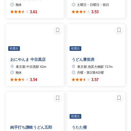
無休
土曜日・日曜日・祝日
3.61
3.53
初選出
初選出
おにやんま 中目黒店
うどん豊前房
東京都 中目黒駅 62m
東京都 池尻大橋駅 717m
無休
月曜・第2/第4日曜
3.54
3.57
初選出
純手打ち讃岐うどん五郎
うたた寝