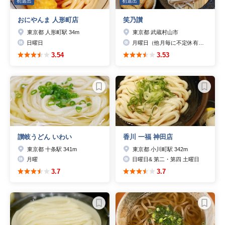
初選出
初選出
おにやんま 人形町店
笑乃讃
東京都 人形町駅 34m
東京都 武蔵村山市
日曜日
月曜日（他月毎に不定休有り 要TEL問合せ）
3.54
3.53
讃岐うどん いわい
香川 一福 神田店
東京都 十条駅 341m
東京都 小川町駅 342m
月曜
日曜日& 第二・第四 土曜日
3.7
3.7