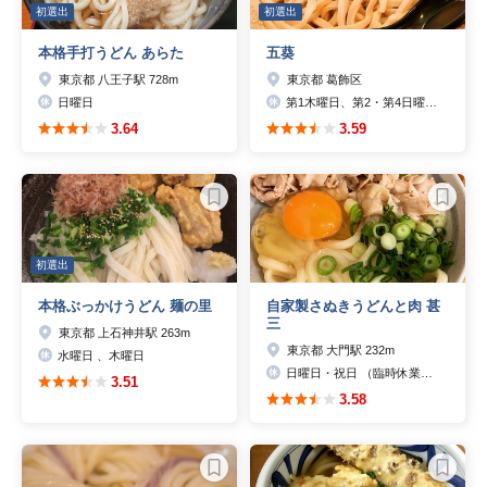
初選出
初選出
本格手打うどん あらた
五葵
東京都 八王子駅 728m
東京都 葛飾区
日曜日
第1木曜日、第2・第4日曜日（連休の場合は通常営業）その際の連休明け、第3・第5木曜日夜
3.64
3.59
初選出
本格ぶっかけうどん 麺の里
自家製さぬきうどんと肉 甚
三
東京都 上石神井駅 263m
東京都 大門駅 232m
水曜日 、木曜日
日曜日・祝日 （臨時休業有り）
3.51
3.58