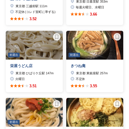
東京都 日暮里駅 353m
東京都 三越前駅 111m
毎週火曜日、水曜日
不定休(コレド室町に準ずる)
3.66
3.52
初選出
初選出
栄屋うどん店
きつね庵
東京都 ひばりケ丘駅 147m
東京都 東銀座駅 257m
火曜日
不定休
3.51
3.55
初選出