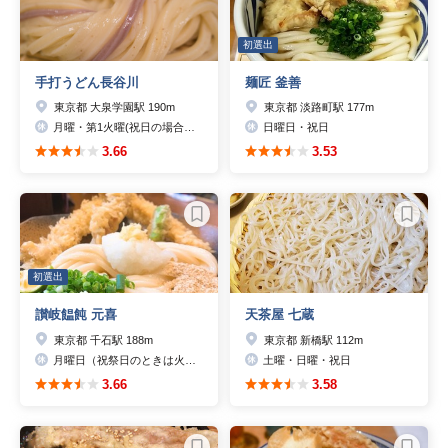
初選出
手打うどん長谷川
麺匠 釜善
東京都 大泉学園駅 190m
東京都 淡路町駅 177m
月曜・第1火曜(祝日の場合は翌日)
日曜日・祝日
3.66
3.53
初選出
讃岐饂飩 元喜
天茶屋 七蔵
東京都 千石駅 188m
東京都 新橋駅 112m
月曜日（祝祭日のときは火曜日）
土曜・日曜・祝日
3.66
3.58