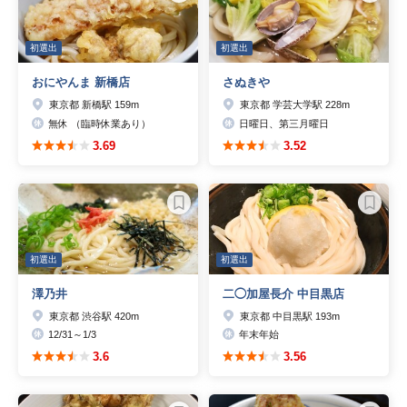
初選出
初選出
おにやんま 新橋店
さぬきや
東京都 新橋駅 159m
東京都 学芸大学駅 228m
無休 （臨時休業あり）
日曜日、第三月曜日
3.69
3.52
初選出
初選出
澤乃井
二◯加屋長介 中目黒店
東京都 渋谷駅 420m
東京都 中目黒駅 193m
12/31～1/3
年末年始
3.6
3.56