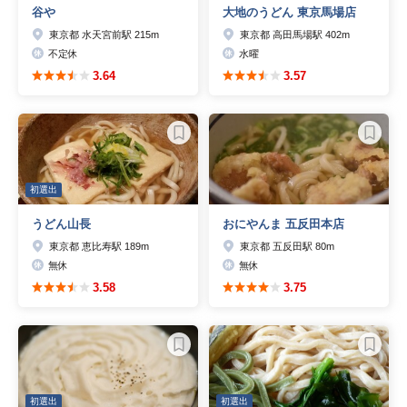
谷や
大地のうどん 東京馬場店
東京都 水天宮前駅 215m
東京都 高田馬場駅 402m
不定休
水曜
3.64
3.57
初選出
うどん山長
おにやんま 五反田本店
東京都 恵比寿駅 189m
東京都 五反田駅 80m
無休
無休
3.58
3.75
初選出
初選出