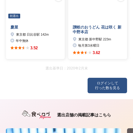
初選出
慶屋
讃岐のおうどん 花は咲く 新
中野本店
東京都 日比谷駅 142m
東京都 新中野駅 223m
年中無休
毎月第3水曜日
3.52
3.62
選出基準日：2020年2月末
ログインして
行った数を見る
選出店舗の掲載記事はこちら