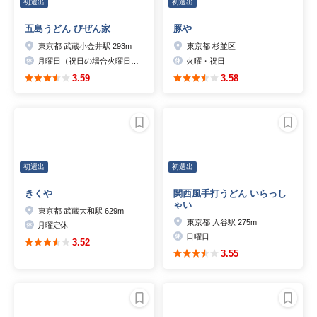
初選出
初選出
五島うどん びぜん家
豚や
東京都 武蔵小金井駅 293m
東京都 杉並区
月曜日（祝日の場合火曜日）木曜日の夜の部
火曜・祝日
3.59
3.58
初選出
初選出
きくや
関西風手打うどん いらっし
ゃい
東京都 武蔵大和駅 629m
東京都 入谷駅 275m
月曜定休
日曜日
3.52
3.55