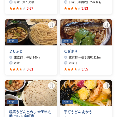
月曜・第１火曜
日曜、月曜(祝日の場合も含む)
3.67
3.83
初選出
初選出
よしふじ
むぎきり
東京都 小平駅 950m
東京都 一橋学園駅 221m
木曜日
木曜日
3.61
3.55
初選出
初選出
稲庭うどんとめし 金子半之
手打うどん あかう
助 コレド室町店