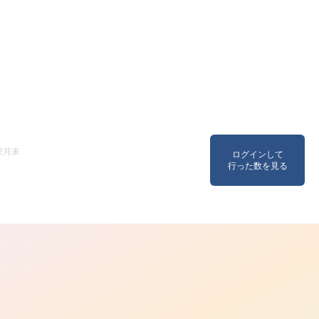
2月末
ログインして
行った数を見る
ら