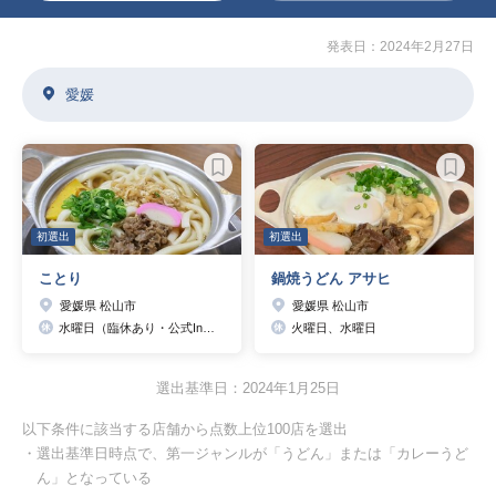
発表日：2024年2月27日
愛媛
初選出
初選出
ことり
鍋焼うどん アサヒ
愛媛県 松山市
愛媛県 松山市
水曜日（臨休あり・公式Instagramにて要確認）
火曜日、水曜日
選出基準日：2024年1月25日
以下条件に該当する店舗から点数上位100店を選出
・選出基準日時点で、第一ジャンルが「うどん」または「カレーうど
ん」となっている