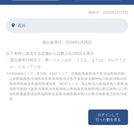
発表日：2024年2月27日
石川
選出基準日：2024年1月25日
以下条件に該当する店舗から点数上位100店を選出
・選出基準日時点で、第一ジャンルが「うどん」または「カレーうど
ん」となっている
※KAGAWAエリア…香川県、EASTエリア…北海道/青森県/岩手県/宮城県/秋田県/
山形県/福島県/茨城県/栃木県/群馬県/埼玉県/千葉県/東京都/神奈川県/新潟県/山梨
県/長野県/岐阜県/静岡県/愛知県、WESTエリア…富山県/石川県/福井県/三重県/滋
賀県/京都府/大阪府/兵庫県/奈良県/和歌山県/鳥取県/島根県/岡山県/広島県/山口県/
徳島県/愛媛県/高知県/福岡県/佐賀県/長崎県/熊本県/大分県/宮崎県/鹿児島県/沖縄
県
ログインして
行った数を見る