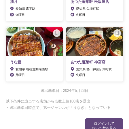
清月
あつた蓬莱軒 松坂屋店
愛知県 森下駅
愛知県 矢場町駅
火曜日
火曜日
うな豊
あつた蓬莱軒 神宮店
愛知県 瑞穂運動場西駅
愛知県 熱田神宮伝馬町駅
月曜日
火曜日
選出基準日：2024年5月28日
以下条件に該当する店舗から点数上位100店を選出
・選出基準日時点で、第一ジャンルが「うなぎ」となっている
ログインして
行った数を見る