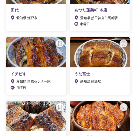
田代
あつた蓬莱軒 本店
愛知県 瀬戸市
愛知県 熱田神宮伝馬町駅
水曜日
イチビキ
うな富士
愛知県 国際センター駅
愛知県 鶴舞駅
月曜日