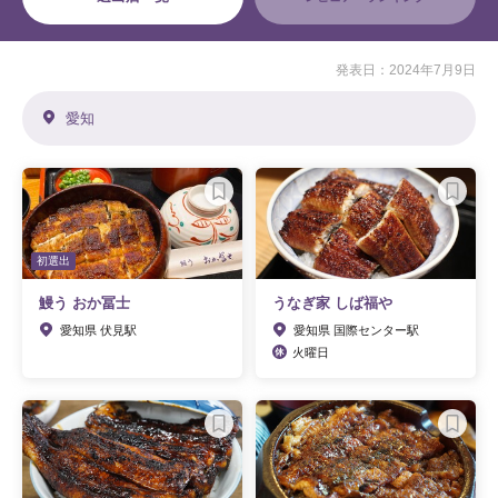
発表日：2024年7月9日
愛知
初選出
鰻う おか冨士
うなぎ家 しば福や
愛知県 伏見駅
愛知県 国際センター駅
火曜日