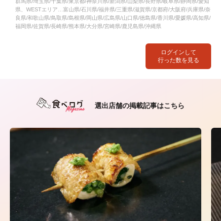
群馬県/埼玉県/千葉県/東京都/神奈川県/新潟県/山梨県/長野県/岐阜県/静岡県/愛知
県、WESTエリア…富山県/石川県/福井県/三重県/滋賀県/京都府/大阪府/兵庫県/奈
良県/和歌山県/鳥取県/島根県/岡山県/広島県/山口県/徳島県/香川県/愛媛県/高知県/
福岡県/佐賀県/長崎県/熊本県/大分県/宮崎県/鹿児島県/沖縄県
ログインして
行った数を見る
選出店舗の掲載記事はこちら