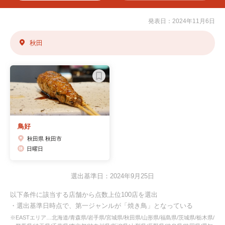
発表日：2024年11月6日
秋田
鳥好
秋田県 秋田市
日曜日
選出基準日：2024年9月25日
以下条件に該当する店舗から点数上位100店を選出
・選出基準日時点で、第一ジャンルが「焼き鳥」となっている
※EASTエリア…北海道/青森県/岩手県/宮城県/秋田県/山形県/福島県/茨城県/栃木県/