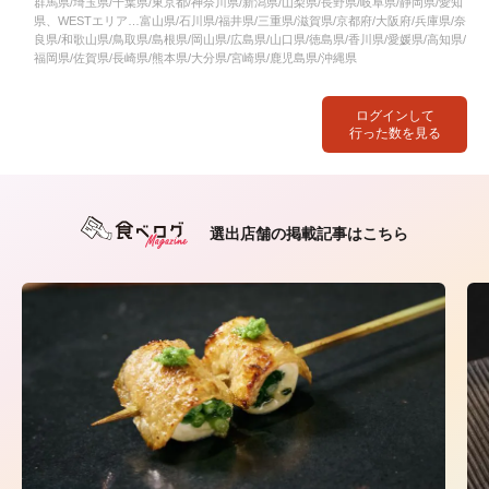
群馬県/埼玉県/千葉県/東京都/神奈川県/新潟県/山梨県/長野県/岐阜県/静岡県/愛知
県、WESTエリア…富山県/石川県/福井県/三重県/滋賀県/京都府/大阪府/兵庫県/奈
良県/和歌山県/鳥取県/島根県/岡山県/広島県/山口県/徳島県/香川県/愛媛県/高知県/
福岡県/佐賀県/長崎県/熊本県/大分県/宮崎県/鹿児島県/沖縄県
ログインして
行った数を見る
選出店舗の掲載記事はこちら