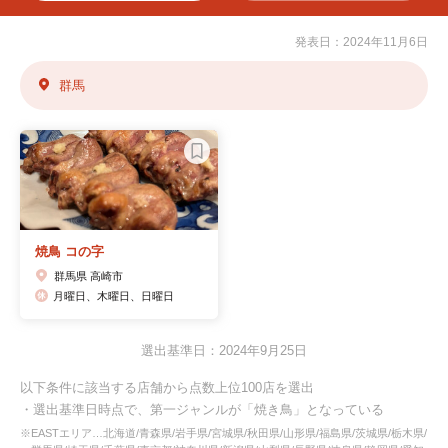
発表日：2024年11月6日
群馬
焼鳥 コの字
群馬県 高崎市
月曜日、木曜日、日曜日
選出基準日：2024年9月25日
以下条件に該当する店舗から点数上位100店を選出
・選出基準日時点で、第一ジャンルが「焼き鳥」となっている
※EASTエリア…北海道/青森県/岩手県/宮城県/秋田県/山形県/福島県/茨城県/栃木県/