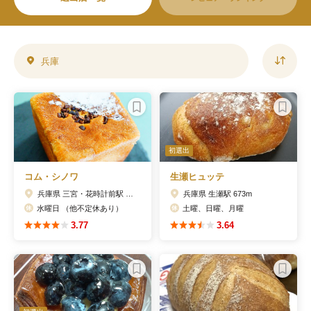
兵庫
初選出
コム・シノワ
生瀬ヒュッテ
兵庫県 三宮・花時計前駅 124m
兵庫県 生瀬駅 673m
水曜日 （他不定休あり）
土曜、日曜、月曜
3.77
3.64