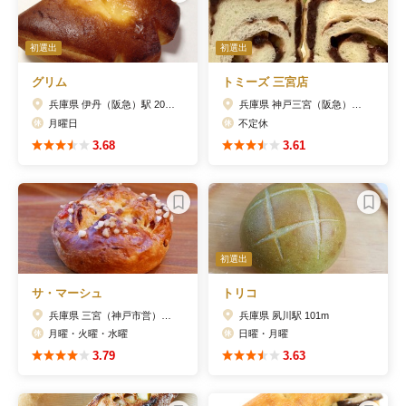
初選出
初選出
グリム
トミーズ 三宮店
兵庫県 伊丹（阪急）駅 209m
兵庫県 神戸三宮（阪急）駅 108m
月曜日
不定休
3.68
3.61
初選出
サ・マーシュ
トリコ
兵庫県 三宮（神戸市営）駅 495m
兵庫県 夙川駅 101m
月曜・火曜・水曜
日曜・月曜
3.79
3.63