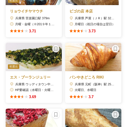
初選出
リョウイチヤマウチ
ビゴの店 本店
兵庫県 苦楽園口駅 379m
兵庫県 芦屋（ＪＲ）駅 325m
月曜・金曜（※201９年１月から）
月曜日（祝日の場合は翌日）
3.71
3.73
初選出
エス・ブーランジュリー
パンやきどころ RIKI
兵庫県 ウッディタウン中央駅 923m
兵庫県 元町（阪神）駅 252m
HP要確認（水曜日・火曜日の休みが多い）
火曜日、水曜日
3.69
3.7