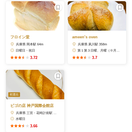
フロイン堂
ameen’s oven
兵庫県 岡本駅 64m
兵庫県 夙川駅 358m
日曜日・祝日
第１第３日曜、月曜（※月曜が祝日の場合、翌日代休）
3.72
3.7
初選出
ビゴの店 神戸国際会館店
兵庫県 三宮・花時計前駅 47m
水曜日
3.66