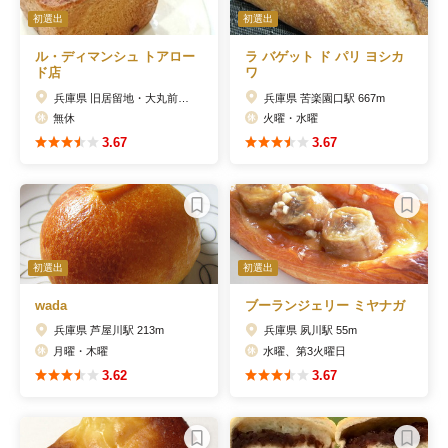
初選出
初選出
ル・ディマンシュ トアロー
ラ バゲット ド パリ ヨシカ
ド店
ワ
兵庫県 旧居留地・大丸前駅 291m
兵庫県 苦楽園口駅 667m
無休
火曜・水曜
3.67
3.67
初選出
初選出
wada
ブーランジェリー ミヤナガ
兵庫県 芦屋川駅 213m
兵庫県 夙川駅 55m
月曜・木曜
水曜、第3火曜日
3.62
3.67