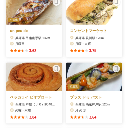
初選出
un peu de
コンセントマーケット
兵庫県 甲南山手駅 132m
兵庫県 夙川駅 120m
月曜日
月曜・火曜
3.62
3.75
初選出
ベッカライ ビオブロート
プラス ドゥ パスト
兵庫県 芦屋（ＪＲ）駅 489m
兵庫県 高速神戸駅 120m
火曜・水曜
月 火 水
3.84
3.64