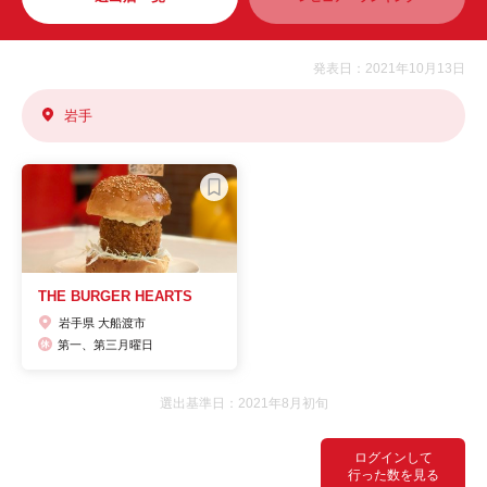
発表日：2021年10月13日
岩手
THE BURGER HEARTS
岩手県 大船渡市
第一、第三月曜日
選出基準日：2021年8月初旬
ログインして
行った数を見る