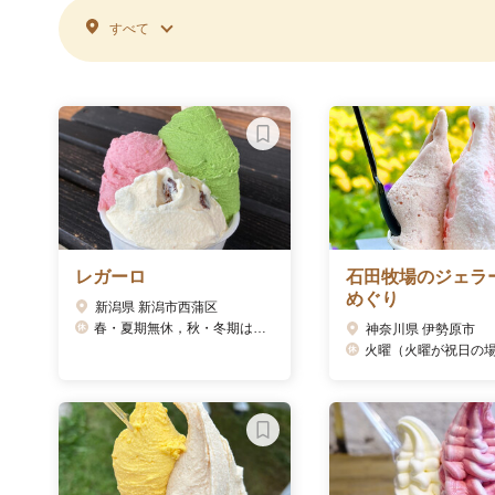
すべて
レガーロ
石田牧場のジェラ
めぐり
新潟県 新潟市西蒲区
春・夏期無休，秋・冬期は火曜休み
神奈川県 伊勢原市
火曜（火曜が祝日の場合は翌日が