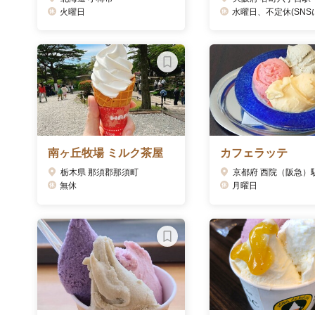
火曜日
水曜日、不定休(SNSに
南ヶ丘牧場 ミルク茶屋
カフェラッテ
栃木県 那須郡那須町
京都府 西院（阪急）
無休
月曜日