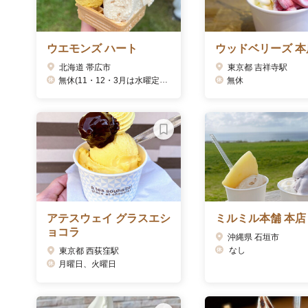
ウエモンズ ハート
ウッドベリーズ 本
北海道 帯広市
東京都 吉祥寺駅
無休(11・12・3月は水曜定休)
無休
アテスウェイ グラスエシ
ミルミル本舗 本店
ョコラ
沖縄県 石垣市
なし
東京都 西荻窪駅
月曜日、火曜日