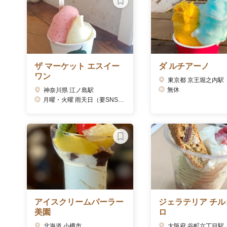
ザ マーケット エスイー
ダ ルチアーノ
ワン
東京都 京王堀之内駅
無休
神奈川県 江ノ島駅
月曜・火曜 雨天日（要SNS確認）
アイスクリームパーラー
ジェラテリア チル
美園
ロ
北海道 小樽市
大阪府 谷町六丁目駅