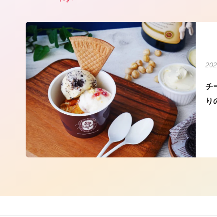
202
チ
り