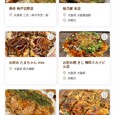
美作 神戸北野店
味乃家 本店
兵庫県 三宮（神戸市営）駅
大阪府 大阪難波駅
月曜日
初選出
お好み たまちゃん viva
お好み焼 きじ 梅田スカイビ
ル店
大阪府 西大橋駅
大阪府 大阪駅
木曜日