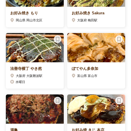
お好み焼き もり
お好み焼き Sakura
岡山県 岡山市北区
大阪府 梅田駅
法善寺横丁 やき然
ぼてやん多奈加
大阪府 大阪難波駅
富山県 富山市
水曜日
源亀
お好み焼 きじ 本店