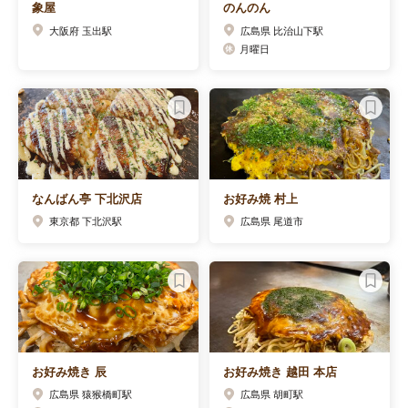
象屋
のんのん
大阪府 玉出駅
広島県 比治山下駅
月曜日
なんばん亭 下北沢店
お好み焼 村上
東京都 下北沢駅
広島県 尾道市
お好み焼き 辰
お好み焼き 越田 本店
広島県 猿猴橋町駅
広島県 胡町駅