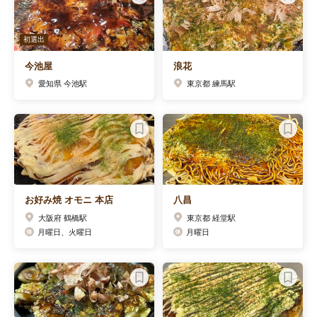
初選出
今池屋
浪花
愛知県 今池駅
東京都 練馬駅
お好み焼 オモニ 本店
八昌
大阪府 鶴橋駅
東京都 経堂駅
月曜日、火曜日
月曜日