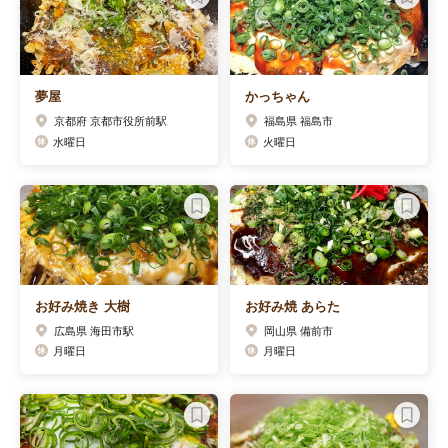
夢屋
かっちゃん
京都府 京都市役所前駅
福島県 福島市
水曜日
火曜日
お好み焼き 大樹
お好み焼 あらた
広島県 海田市駅
岡山県 備前市
月曜日
月曜日