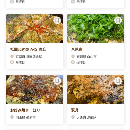
月曜日
日曜日
祇園ねぎ焼 かな 東店
八尾家
京都府 祇園四条駅
石川県 白山市
月曜日
火曜日
お好み焼き ほり
双月
岡山県 備前市
大阪府 扇町駅