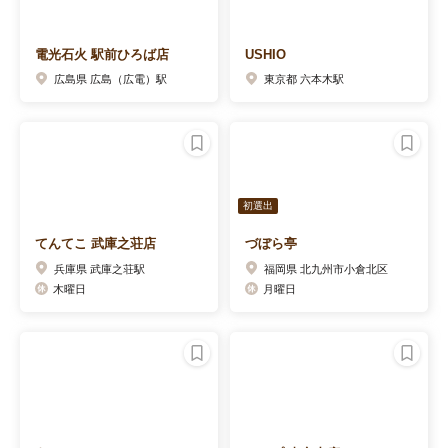
電光石火 駅前ひろば店
USHIO
広島県 広島（広電）駅
東京都 六本木駅
初選出
てんてこ 武庫之荘店
づぼら亭
兵庫県 武庫之荘駅
福岡県 北九州市小倉北区
木曜日
月曜日