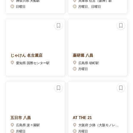
神奈川県 大船駅
兵庫県 住吉（阪神）駅
日曜日
月曜日、日曜日
じゃけん 名古屋店
薬研堀 八昌
愛知県 国際センター駅
広島県 胡町駅
月曜日
五日市 八昌
AT THE 21
広島県 楽々園駅
大阪府 少路（大阪モノレール）駅
月曜日
月曜日