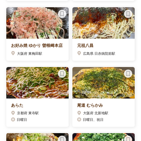
お好み焼 ゆかり 曽根崎本店
元祖八昌
大阪府 東梅田駅
広島県 日赤病院前駅
あらた
尾道 むらかみ
京都府 東寺駅
大阪府 北新地駅
日曜日
日曜日、祝日