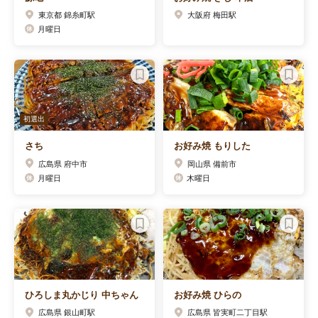
東京都 錦糸町駅
大阪府 梅田駅
月曜日
初選出
さち
お好み焼 もりした
広島県 府中市
岡山県 備前市
月曜日
木曜日
ひろしま丸かじり 中ちゃん
お好み焼 ひらの
広島県 銀山町駅
広島県 皆実町二丁目駅