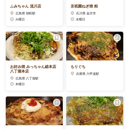
ふみちゃん 流川店
京祇園ねぎ焼 粉
広島県 胡町駅
石川県 金沢市
火曜日
水曜日
お好み焼 みっちゃん総本店
もりぐち
八丁堀本店
兵庫県 六甲道駅
広島県 八丁堀駅
木曜日