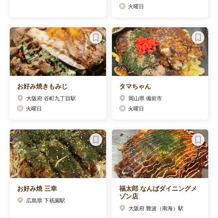
火曜日
お好み焼きもみじ
タマちゃん
大阪府 谷町九丁目駅
岡山県 備前市
火曜日
火曜日
お好み焼 三幸
福太郎 なんばダイニングメ
ゾン店
広島県 下祇園駅
大阪府 難波（南海）駅