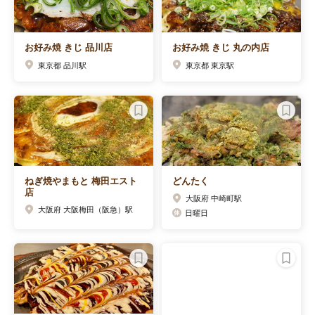
お好み焼 きじ 品川店
お好み焼 きじ 丸の内店
東京都 品川駅
東京都 東京駅
ねぎ焼やまもと 梅田エスト
どんたく
店
大阪府 中崎町駅
大阪府 大阪梅田（阪急）駅
日曜日