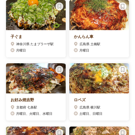
子ぐま
かんらん車
神奈川県 たまプラーザ駅
広島県 土橋駅
月曜日
月曜日
お好み焼吉野
ロペズ
京都府 七条駅
広島県 横川駅
月曜日、火曜日、水曜日
土曜日、日曜日