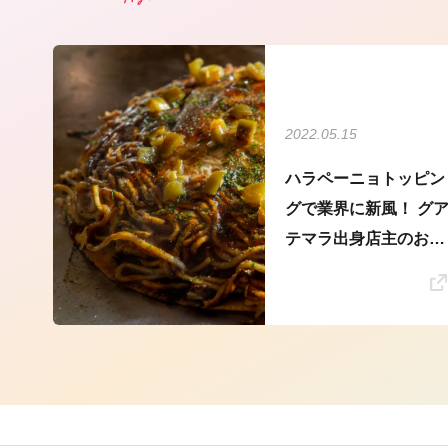
2022.05.15
ハラペーニョトッピン
グで業界に新風！ グ
テマラ出身店主のお好
み焼き