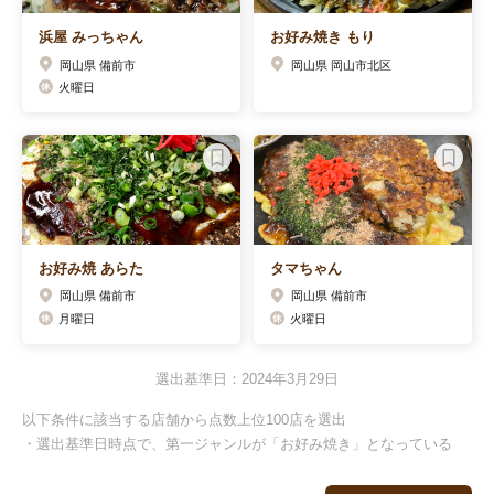
浜屋 みっちゃん
お好み焼き もり
岡山県 備前市
岡山県 岡山市北区
火曜日
お好み焼 あらた
タマちゃん
岡山県 備前市
岡山県 備前市
月曜日
火曜日
選出基準日：2024年3月29日
以下条件に該当する店舗から点数上位100店を選出
・選出基準日時点で、第一ジャンルが「お好み焼き」となっている