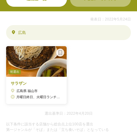
発表日：2022年5月24日
広島
初選出
サラザン
広島県 福山市
月曜日終日、火曜日ランチ、年末年始、ご予約のない夜の部
選出基準日：2022年4月20日
以下条件に該当する店舗から総合点上位100店を選出
第一ジャンルが「そば」または「立ち食いそば」となっている