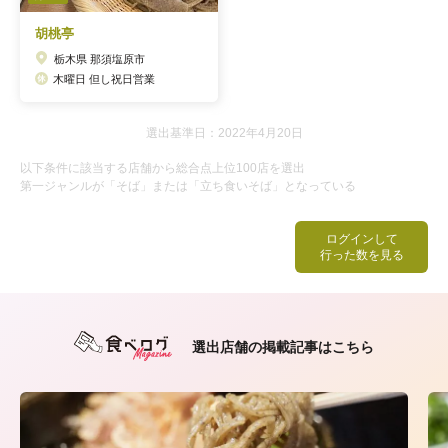
胡桃亭
栃木県 那須塩原市
木曜日 但し祝日営業
選出基準日：2022年4月20日
以下条件に該当する店舗から総合点上位100店を選出
第一ジャンルが「そば」または「立ち食いそば」となっている
ログインして
行った数を見る
選出店舗の掲載記事はこちら