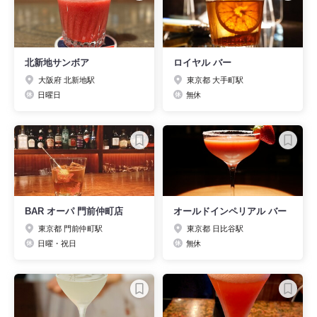
北新地サンボア
ロイヤル バー
大阪府 北新地駅
東京都 大手町駅
日曜日
無休
BAR オーパ 門前仲町店
オールドインペリアル バー
東京都 門前仲町駅
東京都 日比谷駅
日曜・祝日
無休