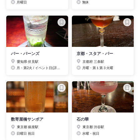
月曜日
無休
バー・バーンズ
京都・スタア・バー
愛知県 伏見駅
京都府 三条駅
月・第2火 / イベント日(詳細は当店HPにて)
月曜・第１第３火曜
数寄屋橋サンボア
石の華
東京都 銀座駅
東京都 渋谷駅
日曜日 祝日
水曜・祝日