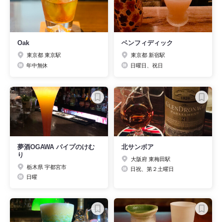
Oak
ベンフィディック
東京都 東京駅
東京都 新宿駅
年中無休
日曜日、祝日
夢酒OGAWA パイプのけむ
北サンボア
り
大阪府 東梅田駅
栃木県 宇都宮市
日祝、第２土曜日
日曜