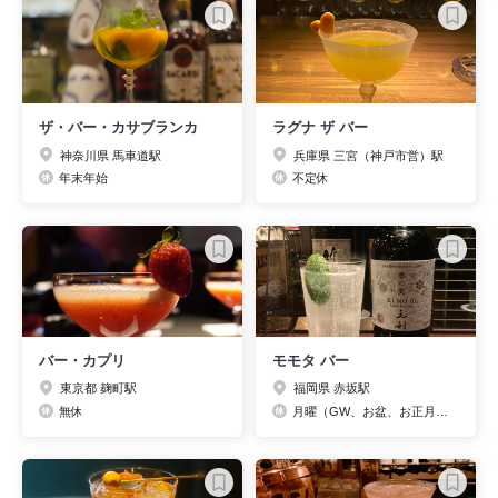
ザ・バー・カサブランカ
ラグナ ザ バー
神奈川県 馬車道駅
兵庫県 三宮（神戸市営）駅
年末年始
不定休
バー・カプリ
モモタ バー
東京都 麹町駅
福岡県 赤坂駅
無休
月曜（GW、お盆、お正月前は事前にお電話ください。）