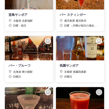
堂島サンボア
バー スティンガー
大阪府 北新地駅
鹿児島県 鹿児島市
日曜・祝日
日曜 （月曜が祝日の場合を除く）
バー・プルーフ
祇園サンボア
北海道 狸小路駅
京都府 祇園四条駅
日曜日
月曜日