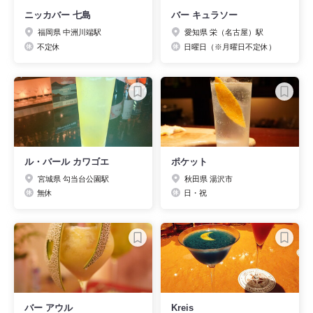
ニッカバー 七島
バー キュラソー
福岡県 中洲川端駅
愛知県 栄（名古屋）駅
不定休
日曜日（※月曜日不定休）
ル・バール カワゴエ
ポケット
宮城県 勾当台公園駅
秋田県 湯沢市
無休
日・祝
バー アウル
Kreis