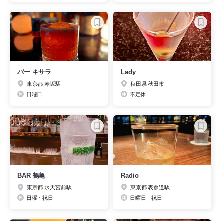
バー キサラ
Lady
東京都 赤坂駅
秋田県 秋田市
日曜日
不定休
BAR 鶴亀
Radio
東京都 水天宮前駅
東京都 表参道駅
日曜・祝日
日曜日、祝日