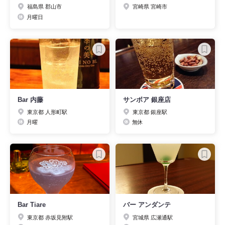
福島県 郡山市
宮崎県 宮崎市
月曜日
Bar 内藤
サンボア 銀座店
東京都 人形町駅
東京都 銀座駅
月曜
無休
Bar Tiare
バー アンダンテ
東京都 赤坂見附駅
宮城県 広瀬通駅