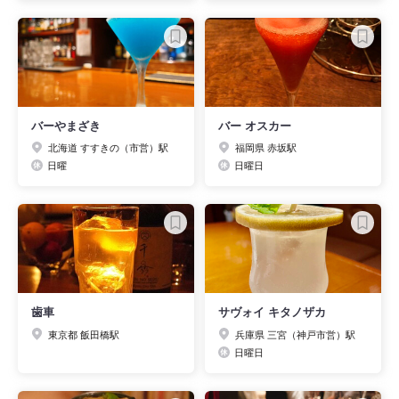
バーやまざき
バー オスカー
北海道 すすきの（市営）駅
福岡県 赤坂駅
日曜
日曜日
歯車
サヴォイ キタノザカ
東京都 飯田橋駅
兵庫県 三宮（神戸市営）駅
日曜日