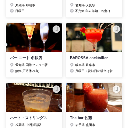
沖縄県 那覇市
愛知県 伏見駅
日曜日
不定休 年末年始、お盆はお休みをいただきます。
バー ニート 名駅店
BAROSSA cocktailier
愛知県 国際センター駅
岐阜県 岐阜市
無休(正月休み有)
月曜日（祝前日の場合は営業）
ハート・ストリングス
The bar 佐藤
福岡県 中洲川端駅
岩手県 盛岡市