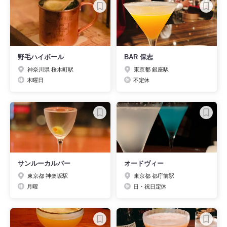
野毛ハイボール
BAR 保志
神奈川県 桜木町駅
東京都 銀座駅
木曜日
不定休
サンルーカルバー
オードヴィー
東京都 神楽坂駅
東京都 都庁前駅
月曜
日・祝日定休