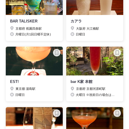
BAR TALISKER
カアラ
京都府 祇園四条駅
大阪府 大江橋駅
月曜日(月1回日曜不定休)
日曜日
EST!
bar K家 本館
東京都 湯島駅
京都府 京都河原町駅
日曜日
火曜日 ※祝前日の場合は営業