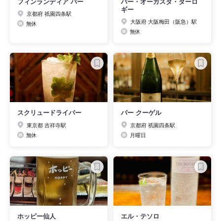
フィンランディア バー
バー・オーガスタ・ターロ
ギー
京都府 祇園四条駅
大阪府 大阪梅田（阪急）駅
無休
無休
スクリュードライバー
バー クーゲル
東京都 吉祥寺駅
京都府 祇園四条駅
無休
月曜日
ホッピー仙人
エル・テソロ