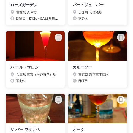
ローズガーデン
バー・ジュニパー
青森県 八戸市
大阪府 大江橋駅
日曜日（祝日の場合は月曜日）
不定休
バー ル・サロン
カルーソー
兵庫県 三宮（神戸市営）駅
東京都 新宿三丁目駅
不定休
日曜日
ザ バー ワタナベ
オーク