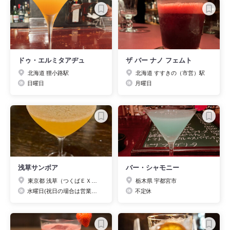
ドゥ・エルミタアヂュ
ザ バー ナノ フェムト
北海道 狸小路駅
北海道 すすきの（市営）駅
日曜日
月曜日
浅草サンボア
バー・シャモニー
東京都 浅草（つくばＥＸＰ）駅
栃木県 宇都宮市
水曜日(祝日の場合は営業し、前日or翌日休業)
不定休