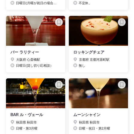
日曜日(月曜が祝日の場合、日曜営業。月曜休業) ※要確認
不定休。
バー ラリティー
ロッキングチェア
大阪府 心斎橋駅
京都府 京都河原町駅
日曜日(貸し切り応相談）
無し
BAR ル・ヴェール
ムーンシャイン
秋田県 秋田市
秋田県 秋田市
日曜・第3月曜
日曜・祝日・第2月曜