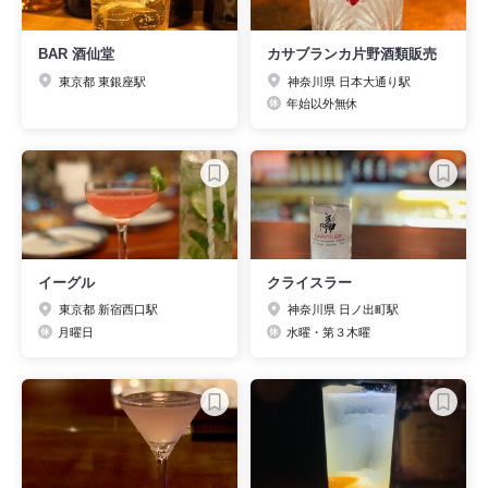
BAR 酒仙堂
カサブランカ片野酒類販売
東京都 東銀座駅
神奈川県 日本大通り駅
年始以外無休
イーグル
クライスラー
東京都 新宿西口駅
神奈川県 日ノ出町駅
月曜日
水曜・第３木曜