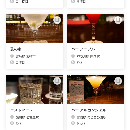
日、祝日
月曜日
蚤の市
バー ノーブル
宮崎県 宮崎市
神奈川県 関内駅
日曜日
無休
エストマーレ
バー アルカンシェル
愛知県 名古屋駅
宮城県 勾当台公園駅
無休
不定休