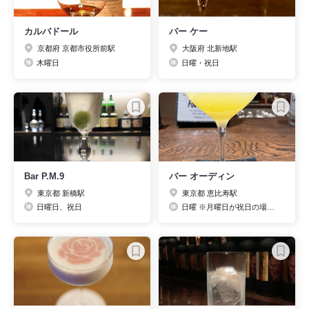
カルバドール
バー ケー
京都府 京都市役所前駅
大阪府 北新地駅
木曜日
日曜・祝日
Bar P.M.9
バー オーディン
東京都 新橋駅
東京都 恵比寿駅
日曜日、祝日
日曜 ※月曜日が祝日の場合、日曜営業（18～24時）となります。