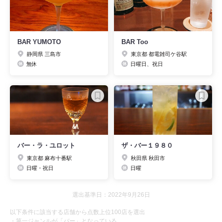
BAR YUMOTO
BAR Too
静岡県 三島市
東京都 都電雑司ケ谷駅
無休
日曜日、祝日
バー・ラ・ユロット
ザ・バー１９８０
東京都 麻布十番駅
秋田県 秋田市
日曜・祝日
日曜
選出基準日：2022年9月26日
以下条件に該当する店舗から点数上位100店を選出
・第一ジャンルが「バー」となっている