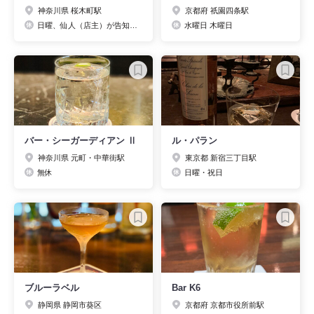
神奈川県 桜木町駅
京都府 祇園四条駅
日曜、仙人（店主）が告知した日
水曜日 木曜日
バー・シーガーディアン Ⅱ
ル・パラン
神奈川県 元町・中華街駅
東京都 新宿三丁目駅
無休
日曜・祝日
ブルーラベル
Bar K6
静岡県 静岡市葵区
京都府 京都市役所前駅