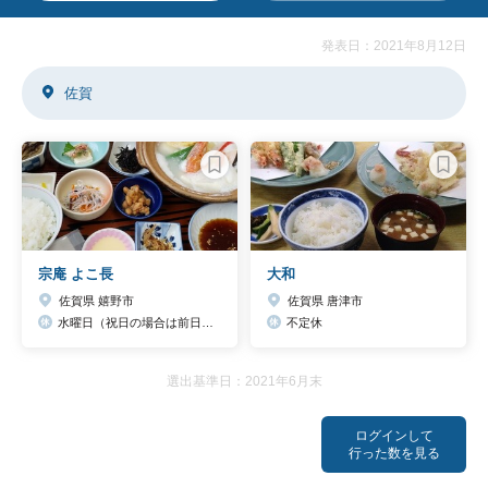
発表日：2021年8月12日
佐賀
宗庵 よこ長
大和
佐賀県 嬉野市
佐賀県 唐津市
水曜日（祝日の場合は前日または翌日に1日振替）
不定休
選出基準日：2021年6月末
ログインして
行った数を見る