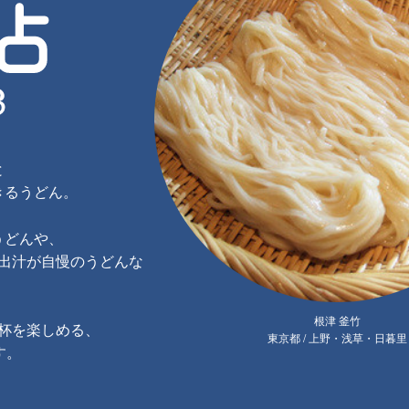
と
きるうどん。
うどんや、
出汁が自慢のうどんな
根津 釜竹
杯を楽しめる、
東京都 / 上野・浅草・日暮里
す。