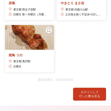
床島
やきとり まさ吉
東京都 西太子堂駅
東京都 武蔵小山駅
日曜日 第一月曜日（月曜日が祝日の場合翌日の火曜日)
土日祝を除く不定休※詳しくはお電話にてお問い合わせください。年末年始は12/31～1/4までお休みをいただきます。
焼鳥 うの
東京都 奥沢駅
火曜日
選出基準日：2021年8月末
ログインして
行った数を見る