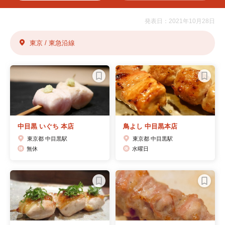
発表日：2021年10月28日
東京 / 東急沿線
中目黒 いぐち 本店
鳥よし 中目黒本店
東京都 中目黒駅
東京都 中目黒駅
無休
水曜日