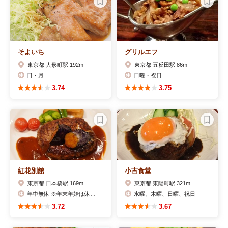
そよいち
グリルエフ
東京都 人形町駅 192m
東京都 五反田駅 86m
日・月
日曜・祝日
3.74
3.75
紅花別館
小古食堂
東京都 日本橋駅 169m
東京都 東陽町駅 321m
年中無休 ※年末年始は休業となります
水曜、木曜、日曜、祝日
3.72
3.67