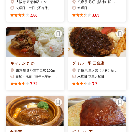
大阪府 高槻市駅 415m
兵庫県 元町（阪神）駅 120m
火曜日・土日（不定休）
水曜日
3.68
3.69
キッチン たか
グリル一平 三宮店
東京都 四谷三丁目駅 186m
兵庫県 三ノ宮（ＪＲ）駅 157m
日曜・祝日（※年末年始、お盆休みあり）
水曜日 第三火曜日
3.72
3.7
旬香亭
グリル 小宝