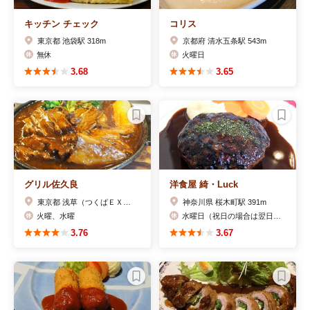
キッチン チェック
コリス
東京都 池袋駅 318m
京都府 清水五条駅 543m
無休
火曜日
3.68
3.65
グリル佐久良
洋食屋 綺・Luck
東京都 浅草（つくばＥＸＰ）駅 552m
神奈川県 桜木町駅 391m
火曜、水曜
水曜日（祝日の場合は翌日）、 第一月曜日と第３月曜日のランチは料理教室のため休み
3.76
3.67