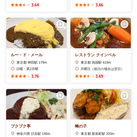
3.64
3.66
ルー・ド・メール
レストラン クインベル
東京都 神田駅 179m
東京都 両国駅 619m
日曜・第2月曜
月曜日（祝日の場合は翌日）
3.76
3.69
プクプク亭
蜂の子
神奈川県 日吉駅 146m
東京都 新富町駅 203m