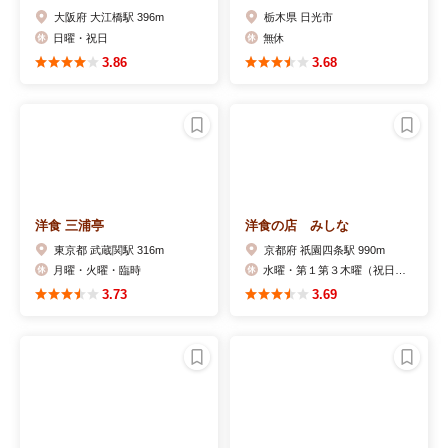
大阪府 大江橋駅 396m
栃木県 日光市
日曜・祝日
無休
3.86
3.68
洋食 三浦亭
洋食の店 みしな
東京都 武蔵関駅 316m
京都府 祇園四条駅 990m
月曜・火曜・臨時
水曜・第１第３木曜（祝日の場合は翌日）
3.73
3.69