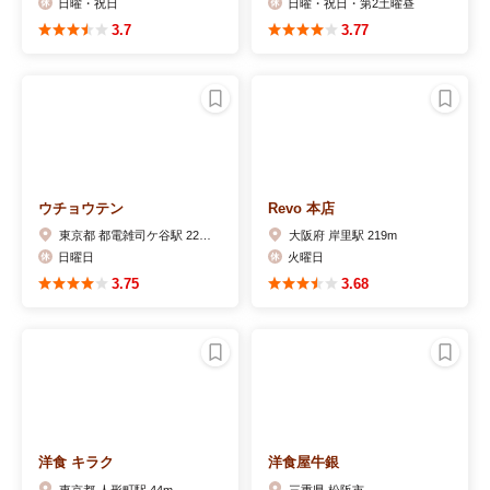
日曜・祝日
日曜・祝日・第2土曜昼
3.7
3.77
ウチョウテン
Revo 本店
東京都 都電雑司ケ谷駅 221m
大阪府 岸里駅 219m
日曜日
火曜日
3.75
3.68
洋食 キラク
洋食屋牛銀
東京都 人形町駅 44m
三重県 松阪市