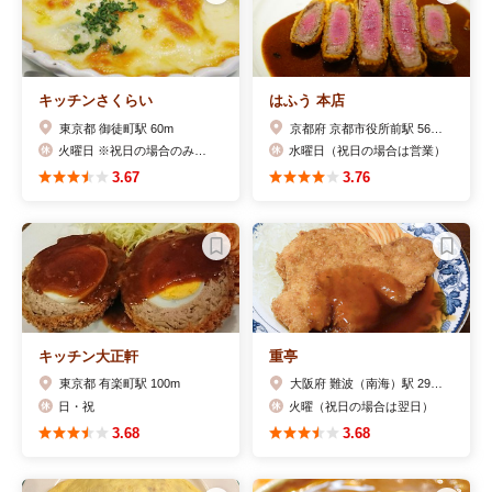
キッチンさくらい
はふう 本店
東京都 御徒町駅 60m
京都府 京都市役所前駅 562m
火曜日 ※祝日の場合のみ翌日休み ※4/30(火)はお休みです。
水曜日（祝日の場合は営業）
3.67
3.76
キッチン大正軒
重亭
東京都 有楽町駅 100m
大阪府 難波（南海）駅 294m
日・祝
火曜（祝日の場合は翌日）
3.68
3.68