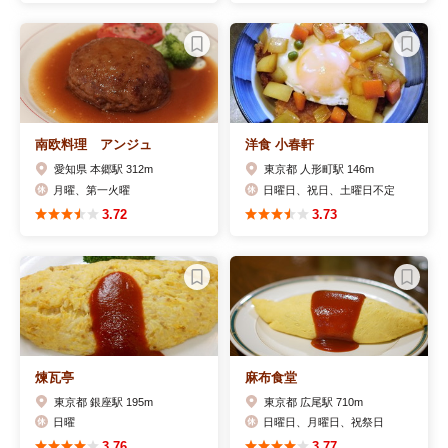
南欧料理 アンジュ
洋食 小春軒
愛知県 本郷駅 312m
東京都 人形町駅 146m
月曜、第一火曜
日曜日、祝日、土曜日不定
3.72
3.73
煉瓦亭
麻布食堂
東京都 銀座駅 195m
東京都 広尾駅 710m
日曜
日曜日、月曜日、祝祭日
3.76
3.77