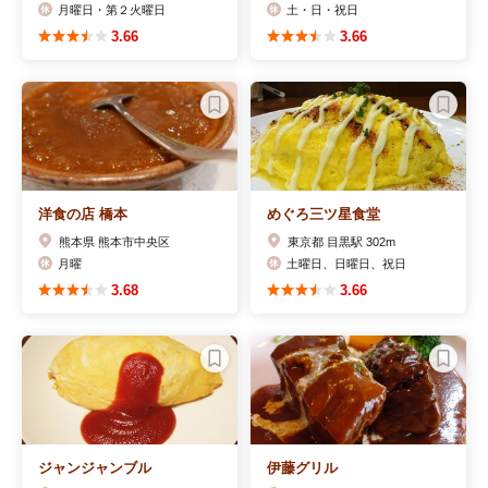
月曜日・第２火曜日
土・日・祝日
3.66
3.66
洋食の店 橋本
めぐろ三ツ星食堂
熊本県 熊本市中央区
東京都 目黒駅 302m
月曜
土曜日、日曜日、祝日
3.68
3.66
ジャンジャンブル
伊藤グリル