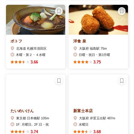
ポトフ
洋食 泉
北海道 札幌市清田区
大阪府 福島駅 75m
木曜・第２・４水曜
日曜・祝日・第3月曜
3.66
3.75
たいめいけん
新富士本店
東京都 日本橋駅 105m
大阪府 岸里玉出駅 487m
1F: 月曜日､ 2F:日・祝
水曜日
3.74
3.68