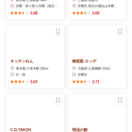
日曜・第２第３月曜（祝日の場合は営業）
月曜日 祝日の場合は木曜日、不定休あり、ＨＰにてお休みのご確認を。
3.68
3.69
キッチンれん
御堂筋 ロッヂ
東京都 六本木駅 301m
大阪府 心斎橋駅 231m
日・祝
月曜日
3.63
3.71
C.D.TAKOH
明治の館