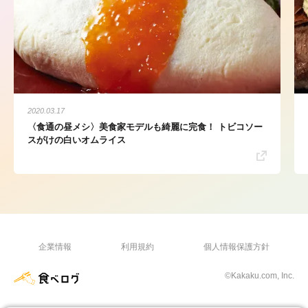
2020.03.17
〈食通の昼メシ〉美食家モデルも綺麗に完食！ トビコソー
スがけの白いオムライス
企業情報
利用規約
個人情報保護方針
©Kakaku.com, Inc.