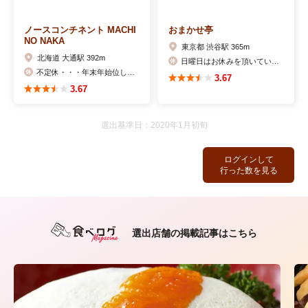
ノースコンチネント MACHI
おまかせ亭
NO NAKA
東京都 渋谷駅 365m
北海道 大通駅 392m
日曜日はお休みを頂いています。
不定休・・・年末年始位しか休んでませんが(笑)
3.67
3.67
選出基準日：2020年1月初旬
ログインして
行った数を見る
選出店舗の掲載記事はこちら