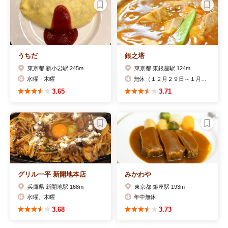
うちだ
銀之塔
東京都 新小岩駅 245m
東京都 東銀座駅 124m
水曜・木曜
無休（１２月２９日～１月３日まで休）
3.65
3.71
グリル一平 新開地本店
みかわや
兵庫県 新開地駅 168m
東京都 銀座駅 193m
水曜、木曜
年中無休
3.68
3.73