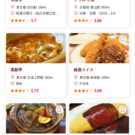
東京都 目白駅 166m
京都府 東山駅 850m
毎週月曜日（祝日月曜日営業）
火曜・水曜・12/31～1/3
3.7
3.66
黒船亭
銀座スイス
東京都 京成上野駅 182m
東京都 銀座駅 196m
無休
不定休
3.73
3.69