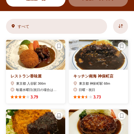
すべて
レストラン香味屋
キッチン南海 神保町店
東京都 入谷駅 366m
東京都 神保町駅 68m
毎週水曜日(祝日の場合は翌日、木曜日)
日曜・祝日
3.79
3.73