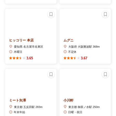
ヒッコリー 本店
ムグニ
愛知県 名古屋市名東区
大阪府 大阪難波駅 368m
木曜日
不定休
3.65
3.67
ミート矢澤
小川軒
東京都 五反田駅 283m
東京都 御茶ノ水駅 250m
年末年始
日曜・祝日