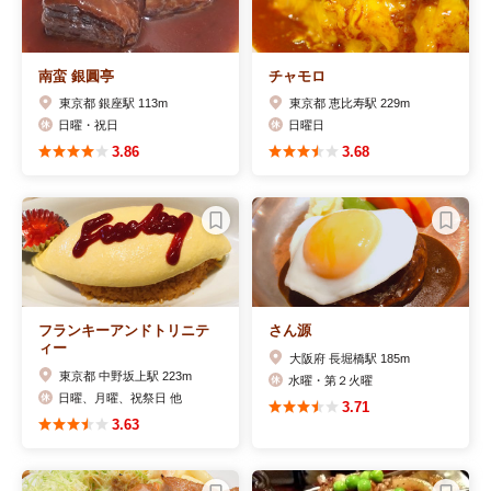
南蛮 銀圓亭
チャモロ
東京都 銀座駅 113m
東京都 恵比寿駅 229m
日曜・祝日
日曜日
3.86
3.68
フランキーアンドトリニテ
さん源
ィー
大阪府 長堀橋駅 185m
東京都 中野坂上駅 223m
水曜・第２火曜
日曜、月曜、祝祭日 他
3.71
3.63