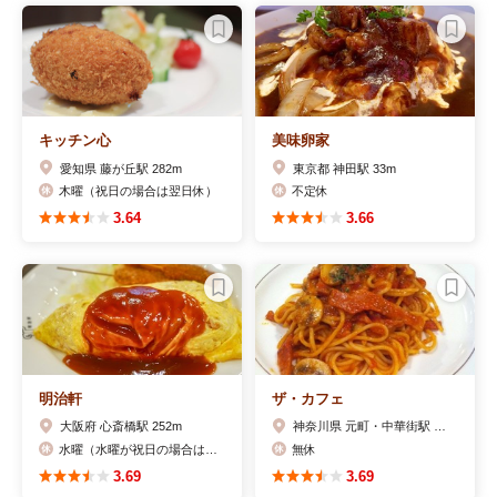
キッチン心
美味卵家
愛知県 藤が丘駅 282m
東京都 神田駅 33m
木曜（祝日の場合は翌日休）
不定休
3.64
3.66
明治軒
ザ・カフェ
大阪府 心斎橋駅 252m
神奈川県 元町・中華街駅 286m
水曜（水曜が祝日の場合は翌日）
無休
3.69
3.69