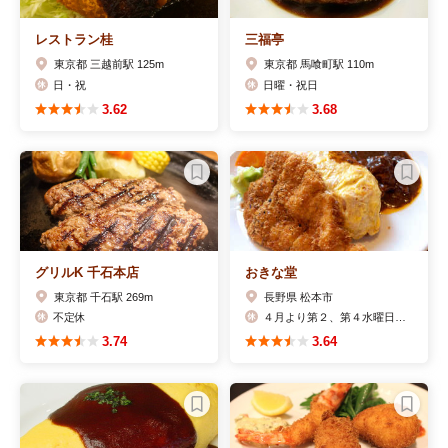
レストラン桂
三福亭
東京都 三越前駅 125m
東京都 馬喰町駅 110m
日・祝
日曜・祝日
3.62
3.68
グリルK 千石本店
おきな堂
東京都 千石駅 269m
長野県 松本市
不定休
４月より第２、第４水曜日(および年末の29、30、31日)
3.74
3.64