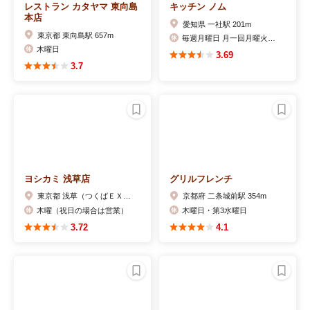
レストラン カタヤマ 東向島
キッチン ノム
本店
愛知県 一社駅 201m
東京都 東向島駅 657m
毎週月曜日 月一回月曜火曜の連休
木曜日
3.69
3.7
ヨシカミ 浅草店
グリルフレンチ
東京都 浅草（つくばＥＸＰ）駅 170m
京都府 二条城前駅 354m
木曜（祝日の場合は営業）
木曜日・第3水曜日
3.72
4.1