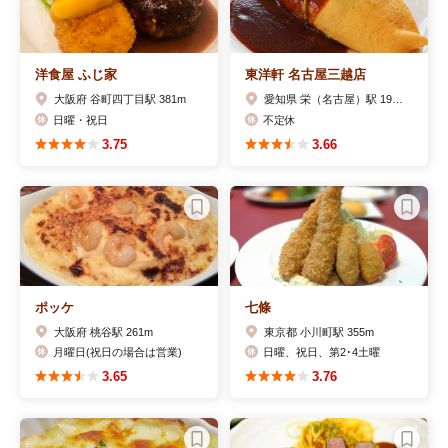
洋食屋 ふじ家
東洋軒 名古屋三越店
大阪府 谷町四丁目駅 381m
愛知県 栄（名古屋）駅 191m
日曜・祝日
不定休
3.75
3.66
ポッケ
七條
大阪府 桃谷駅 261m
東京都 小川町駅 355m
月曜日(祝日の場合は営業)
日曜、祝日、第2･4土曜
3.65
3.76