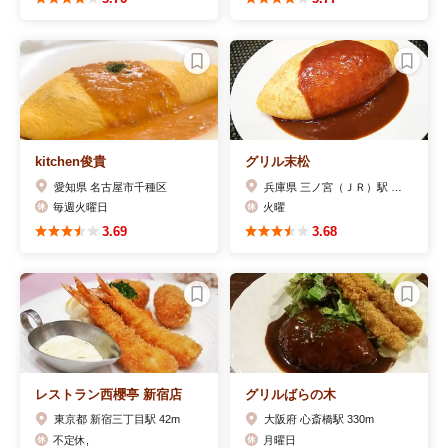
kitchen俊貴
グリル末松
愛知県 名古屋市千種区
兵庫県 三ノ宮（ＪＲ）駅 530m
毎週火曜日
火曜
3.69
3.68
レストラン西櫻亭 新宿店
グリルばらの木
東京都 新宿三丁目駅 42m
大阪府 心斎橋駅 330m
不定休,
月曜日