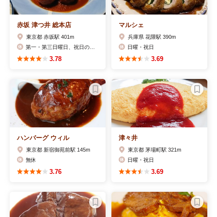
赤坂 津つ井 総本店
マルシェ
東京都 赤坂駅 401m
兵庫県 花隈駅 390m
第一・第三日曜日、祝日の月曜日、年末年始
日曜・祝日
3.78
3.69
ハンバーグ ウィル
津々井
東京都 新宿御苑前駅 145m
東京都 茅場町駅 321m
無休
日曜・祝日
3.76
3.69