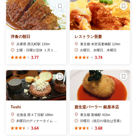
洋食の朝日
レストラン吾妻
兵庫県 西元町駅 133m
東京都 本所吾妻橋駅 124m
土曜・日曜が定休 １月１５日（水）は休みです。
火曜日、水曜日、木曜日
3.77
3.74
Toshi
資生堂パーラー 銀座本店
北海道 西４丁目駅 186m
東京都 新橋駅 415m
木曜日のディナータイム 、 日曜日
月曜日（祝日の場合は営業）
3.64
3.68