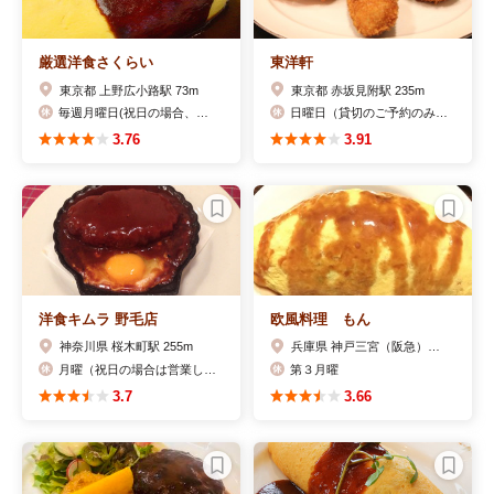
厳選洋食さくらい
東洋軒
東京都 上野広小路駅 73m
東京都 赤坂見附駅 235m
毎週月曜日(祝日の場合、月曜営業、翌日休)
日曜日（貸切のご予約のみ営業）
3.76
3.91
洋食キムラ 野毛店
欧風料理 もん
神奈川県 桜木町駅 255m
兵庫県 神戸三宮（阪急）駅 152m
月曜（祝日の場合は営業し翌火曜休）
第３月曜
3.7
3.66