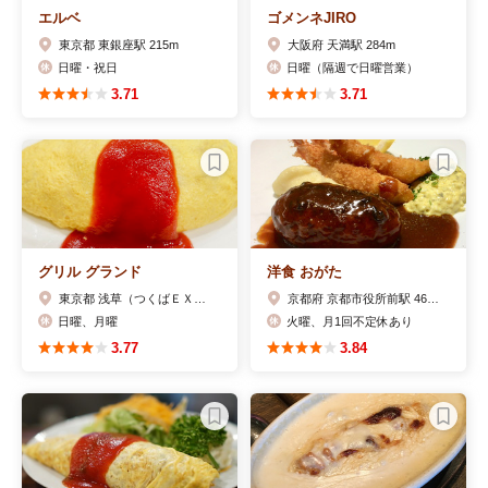
エルベ
ゴメンネJIRO
東京都 東銀座駅 215m
大阪府 天満駅 284m
日曜・祝日
日曜（隔週で日曜営業）
3.71
3.71
グリル グランド
洋食 おがた
東京都 浅草（つくばＥＸＰ）駅 557m
京都府 京都市役所前駅 460m
日曜、月曜
火曜、月1回不定休あり
3.77
3.84