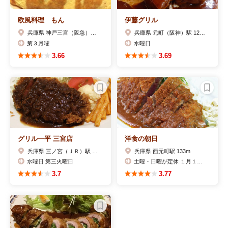
欧風料理 もん
伊藤グリル
兵庫県 神戸三宮（阪急）駅 152m
兵庫県 元町（阪神）駅 120m
第３月曜
水曜日
3.66
3.69
グリル一平 三宮店
洋食の朝日
兵庫県 三ノ宮（ＪＲ）駅 157m
兵庫県 西元町駅 133m
水曜日 第三火曜日
土曜・日曜が定休 １月１５日（水）は休みです。
3.7
3.77