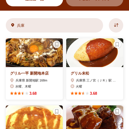
兵庫
グリル一平 新開地本店
グリル末松
兵庫県 新開地駅 168m
兵庫県 三ノ宮（ＪＲ）駅 530m
水曜、木曜
火曜
3.68
3.68