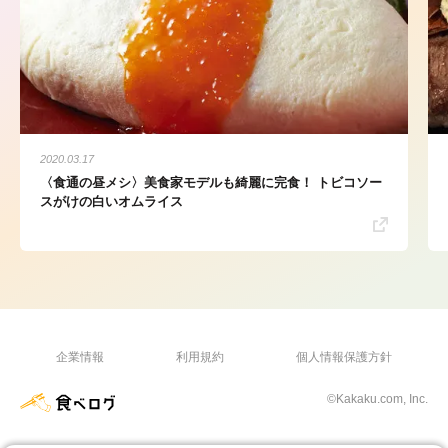
2020.03.17
〈食通の昼メシ〉美食家モデルも綺麗に完食！ トビコソー
スがけの白いオムライス
企業情報
利用規約
個人情報保護方針
©Kakaku.com, Inc.