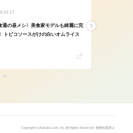
0.03.17
食通の昼メシ〉美食家モデルも綺麗に完
！ トビコソースがけの白いオムライス
Copyright (c)
Kakaku.com, Inc.
All Rights Reserved. 無断転載禁止