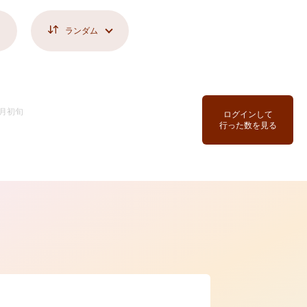
ランダム
1月初旬
ログインして
行った数を見る
ら