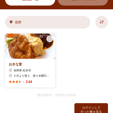
長野
おきな堂
長野県 松本市
４月より第２、第４水曜日(および年末の29、30、31日)
3.64
選出基準日：2020年1月初旬
ログインして
行った数を見る