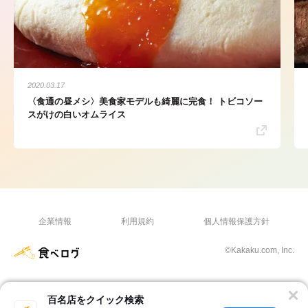
2020.03.17
〈食通の昼メシ〉美食家モデルも綺麗に完食！ トビコソー
スがけの白いオムライス
企業情報
利用規約
個人情報保護方針
©Kakaku.com, Inc.
百名店をクイック検索