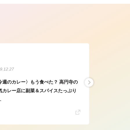
ら
9.12.27
今週のカレー〉もう食べた？ 高円寺の
気カレー店に副菜＆スパイスたっぷり
.