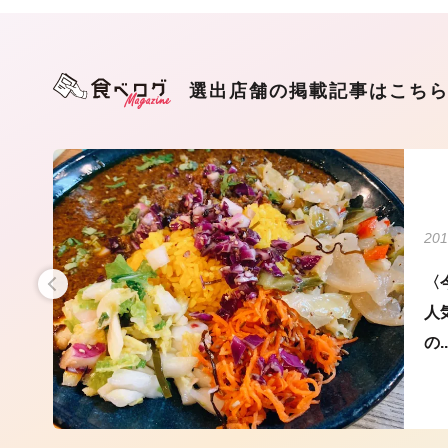
選出店舗の掲載記事はこち
201
店ま
〈
！
人
の..