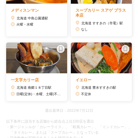
メディスンマン
スープカリー スアゲ プラス
本店
北海道 中島公園通駅
北海道 すすきの（市電）駅
火曜・水曜
なし
一文字カリー店
イエロー
北海道 南郷１８丁目駅
北海道 豊水すすきの駅
日曜(定休)・水曜、土曜(不定休)
不定休
選出基準日：2022年7月12日
以下条件に該当する店舗から総合点上位100店を選出
・第一ジャンルが「カレーライス」、「欧風カレー」、「インドカレー」、
「タイカレー」または「スープカレー」となっている
・店内飲食が可能であることを確認できている