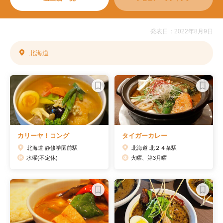
発表日：2022年8月9日
北海道
カリーヤ！コング
タイガーカレー
北海道 静修学園前駅
北海道 北２４条駅
水曜(不定休)
火曜、第3月曜