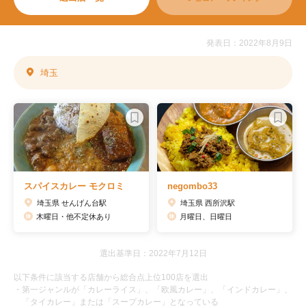
発表日：2022年8月9日
埼玉
スパイスカレー モクロミ
negombo33
埼玉県 せんげん台駅
埼玉県 西所沢駅
木曜日・他不定休あり
月曜日、日曜日
選出基準日：2022年7月12日
以下条件に該当する店舗から総合点上位100店を選出
・第一ジャンルが「カレーライス」、「欧風カレー」、「インドカレー」、
「タイカレー」または「スープカレー」となっている