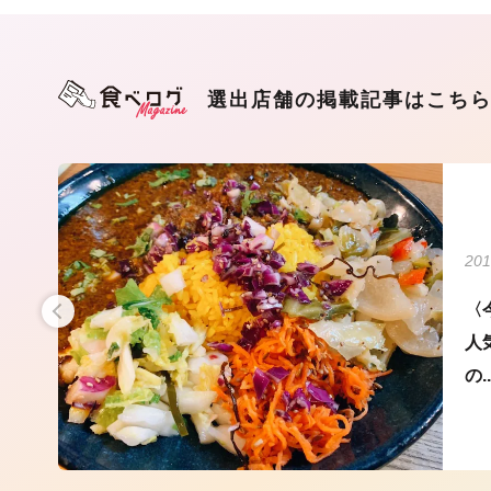
選出店舗の掲載記事はこち
201
店ま
〈
！
人
の..