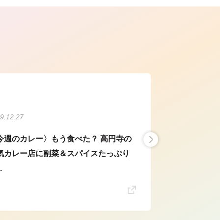
ら
9.12.27
今週のカレー〉もう食べた？ 高円寺の
気カレー店に副菜＆スパイスたっぷり
.