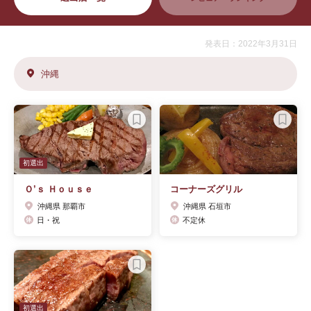
発表日：2022年3月31日
沖縄
初選出
Ｏ’ｓ Ｈｏｕｓｅ
コーナーズグリル
沖縄県 那覇市
沖縄県 石垣市
日・祝
不定休
初選出