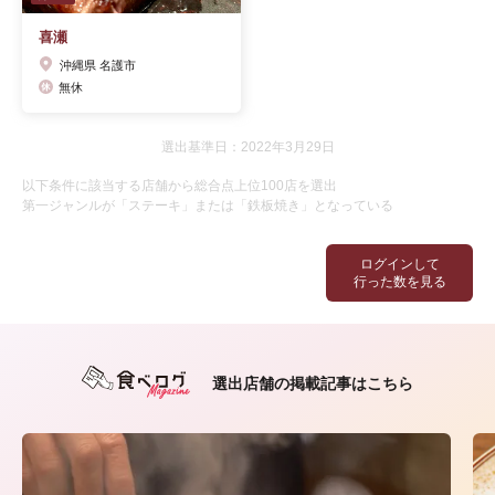
喜瀬
沖縄県 名護市
無休
選出基準日：2022年3月29日
以下条件に該当する店舗から総合点上位100店を選出
第一ジャンルが「ステーキ」または「鉄板焼き」となっている
ログインして
行った数を見る
選出店舗の掲載記事はこちら