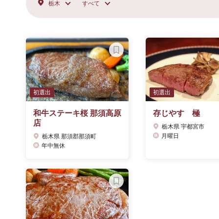
栃木
すべて
初選出
初選出
和牛ステーキ桜 那須高原
存じやす 極
店
栃木県 宇都宮市
月曜日
栃木県 那須郡那須町
年中無休