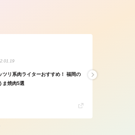
ら
2.01.19
ッツリ系肉ライターおすすめ！ 福岡の
うま焼肉5選