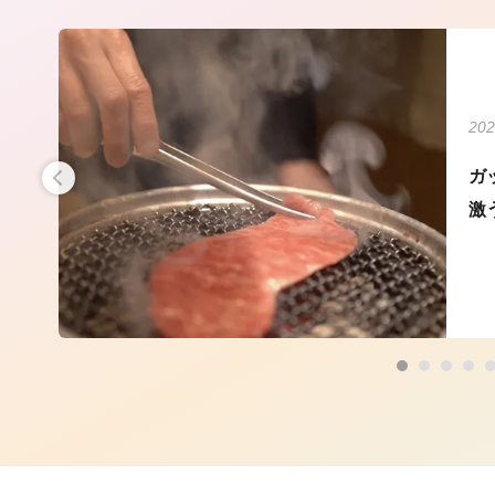
202
・藤
ガ
激