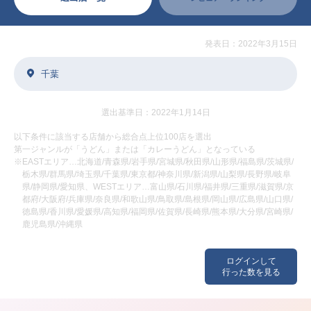
発表日：2022年3月15日
千葉
選出基準日：2022年1月14日
以下条件に該当する店舗から総合点上位100店を選出
第一ジャンルが「うどん」または「カレーうどん」となっている
※EASTエリア…北海道/青森県/岩手県/宮城県/秋田県/山形県/福島県/茨城県/
栃木県/群馬県/埼玉県/千葉県/東京都/神奈川県/新潟県/山梨県/長野県/岐阜
県/静岡県/愛知県、WESTエリア…富山県/石川県/福井県/三重県/滋賀県/京
都府/大阪府/兵庫県/奈良県/和歌山県/鳥取県/島根県/岡山県/広島県/山口県/
徳島県/香川県/愛媛県/高知県/福岡県/佐賀県/長崎県/熊本県/大分県/宮崎県/
鹿児島県/沖縄県
ログインして
行った数を見る