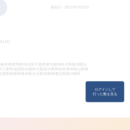
発表日：2022年3月15日
月14日
/栃木県/群馬県/埼玉県/千葉県/東京都/神奈川県/新潟県/山
/三重県/滋賀県/京都府/大阪府/兵庫県/奈良県/和歌山県/鳥
/佐賀県/長崎県/熊本県/大分県/宮崎県/鹿児島県/沖縄県
ログインして
行った数を見る