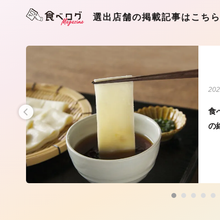
選出店舗の掲載記事はこち
202
うど
食
の