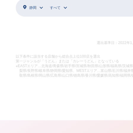
静岡
すべて
選出基準日：2022年1
以下条件に該当する店舗から総合点上位100店を選出
第一ジャンルが「うどん」または「カレーうどん」となっている
※EASTエリア…北海道/青森県/岩手県/宮城県/秋田県/山形県/福島県/茨城県
梨県/長野県/岐阜県/静岡県/愛知県、WESTエリア…富山県/石川県/福井県
取県/島根県/岡山県/広島県/山口県/徳島県/香川県/愛媛県/高知県/福岡県