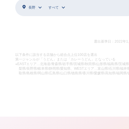
長野
すべて
選出基準日：2022年1
以下条件に該当する店舗から総合点上位100店を選出
第一ジャンルが「うどん」または「カレーうどん」となっている
※EASTエリア…北海道/青森県/岩手県/宮城県/秋田県/山形県/福島県/茨城県
梨県/長野県/岐阜県/静岡県/愛知県、WESTエリア…富山県/石川県/福井県
取県/島根県/岡山県/広島県/山口県/徳島県/香川県/愛媛県/高知県/福岡県