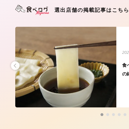
選出店舗の掲載記事はこち
202
うど
食
の