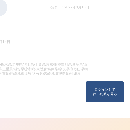
発表日：2022年3月15日
月14日
/栃木県/群馬県/埼玉県/千葉県/東京都/神奈川県/新潟県/山
/三重県/滋賀県/京都府/大阪府/兵庫県/奈良県/和歌山県/鳥
/佐賀県/長崎県/熊本県/大分県/宮崎県/鹿児島県/沖縄県
ログインして
行った数を見る