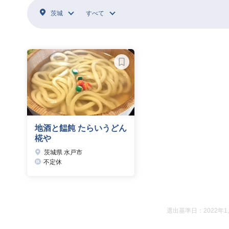
茨城
すべて
地酒と饂飩 たらいうどん
椛や
茨城県 水戸市
不定休
選出基準日：2022年1