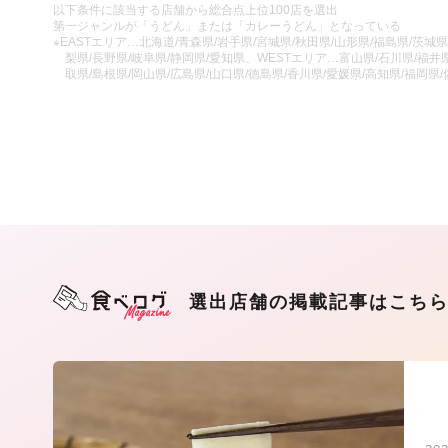
以下条件に該当する店舗から総合点上位100店を選出
第一ジャンルが「うどん」または「カレーうどん」となっている
※EASTエリア…北海道/青森県/岩手県/宮城県/秋田県/山形県/福島県/茨城県
梨県/長野県/岐阜県/静岡県/愛知県、WESTエリア…富山県/石川県/福井県
取県/島根県/岡山県/広島県/山口県/徳島県/香川県/愛媛県/高知県/福岡県
選出店舗の掲載記事はこち