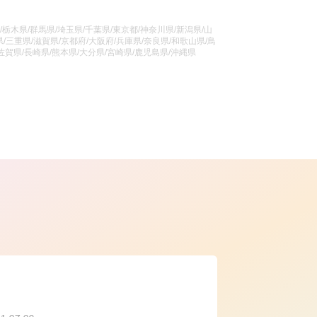
/栃木県/群馬県/埼玉県/千葉県/東京都/神奈川県/新潟県/山
/三重県/滋賀県/京都府/大阪府/兵庫県/奈良県/和歌山県/鳥
/佐賀県/長崎県/熊本県/大分県/宮崎県/鹿児島県/沖縄県
ら