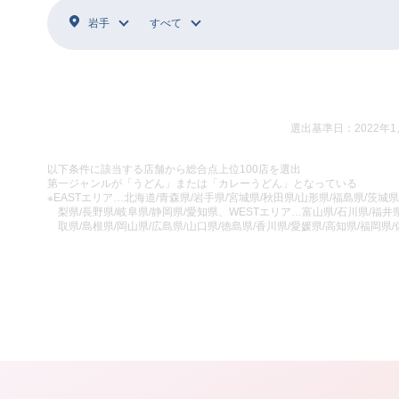
岩手
すべて
選出基準日：2022年1
以下条件に該当する店舗から総合点上位100店を選出
第一ジャンルが「うどん」または「カレーうどん」となっている
※EASTエリア…北海道/青森県/岩手県/宮城県/秋田県/山形県/福島県/茨城県
梨県/長野県/岐阜県/静岡県/愛知県、WESTエリア…富山県/石川県/福井県
取県/島根県/岡山県/広島県/山口県/徳島県/香川県/愛媛県/高知県/福岡県