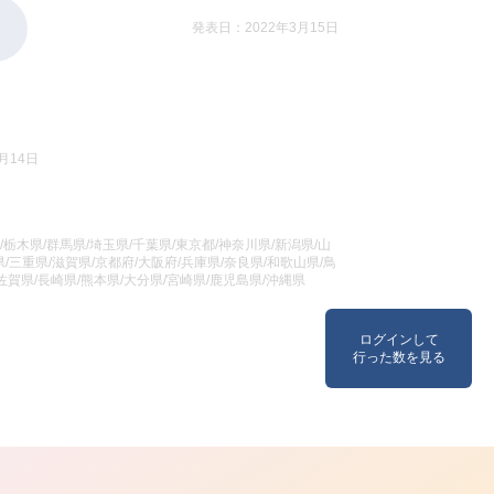
発表日：2022年3月15日
月14日
/栃木県/群馬県/埼玉県/千葉県/東京都/神奈川県/新潟県/山
/三重県/滋賀県/京都府/大阪府/兵庫県/奈良県/和歌山県/鳥
/佐賀県/長崎県/熊本県/大分県/宮崎県/鹿児島県/沖縄県
ログインして
行った数を見る