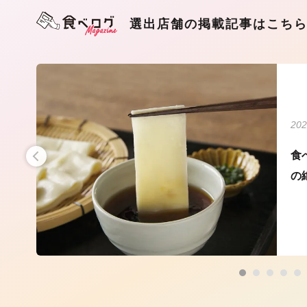
選出店舗の掲載記事はこち
202
うど
食
の