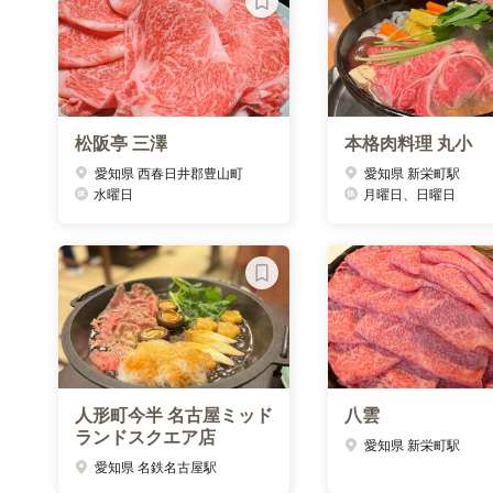
松阪亭 三澤
本格肉料理 丸小
愛知県 西春日井郡豊山町
愛知県 新栄町駅
水曜日
月曜日、日曜日
人形町今半 名古屋ミッド
八雲
ランドスクエア店
愛知県 新栄町駅
愛知県 名鉄名古屋駅