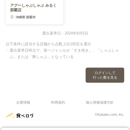
アグーしゃぶしゃぶ みるく
那覇店
沖縄県 那覇市
選出基準日：2024年8月5日
以下条件に該当する店舗から点数上位100店を選出
・選出基準日時点で、第一ジャンルが「すき焼き」、「しゃぶしゃ
ぶ」または「豚しゃぶ」となっている
ログインして
行った数を見る
企業情報
利用規約
個人情報保護方針
©Kakaku.com, Inc.