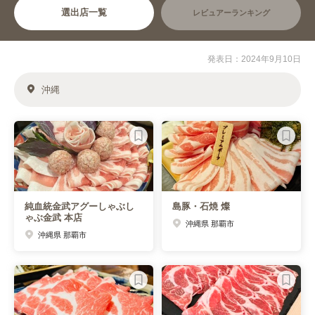
選出店一覧
レビュアーランキング
発表日：2024年9月10日
沖縄
純血統金武アグーしゃぶし
島豚・石焼 燦
ゃぶ金武 本店
沖縄県 那覇市
沖縄県 那覇市