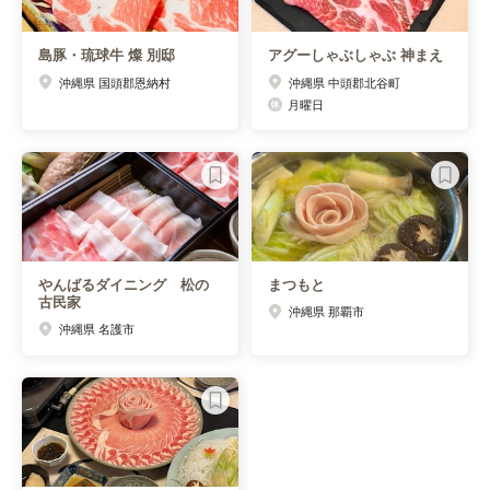
島豚・琉球牛 燦 別邸
アグーしゃぶしゃぶ 神まえ
沖縄県 国頭郡恩納村
沖縄県 中頭郡北谷町
月曜日
やんばるダイニング 松の
まつもと
古民家
沖縄県 那覇市
沖縄県 名護市