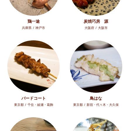
鶏一途
炭焼巧房 源
兵庫県
/
神戸市
大阪府
/
大阪市
バードコート
鳥はな
東京都
/
千住・綾瀬・葛飾
東京都
/
新宿・代々木・大久保