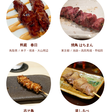
料庭 春日
焼鳥 はちまん
鳥取県
/
米子・境港・大山周辺
東京都
/
池袋～高田馬場・早稲田
志そ鳥
道しるべ