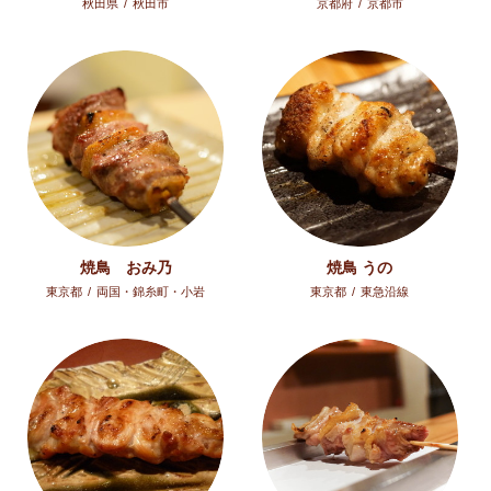
秋田県
/
秋田市
京都府
/
京都市
焼鳥 おみ乃
焼鳥 うの
東京都
/
両国・錦糸町・小岩
東京都
/
東急沿線