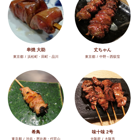
串焼 大助
丈ちゃん
東京都
/
浜松町・田町・品川
東京都
/
中野～西荻窪
希鳥
味十味 2号
東京都
/
渋谷・恵比寿・代官山
大阪府
/
大阪市