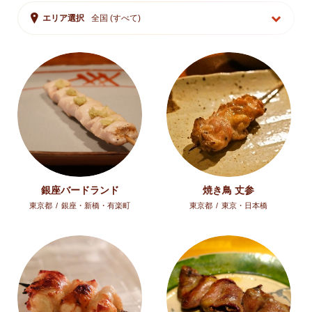
エリア選択
全国 (すべて)
銀座バードランド
焼き鳥 丈参
東京都
/
銀座・新橋・有楽町
東京都
/
東京・日本橋