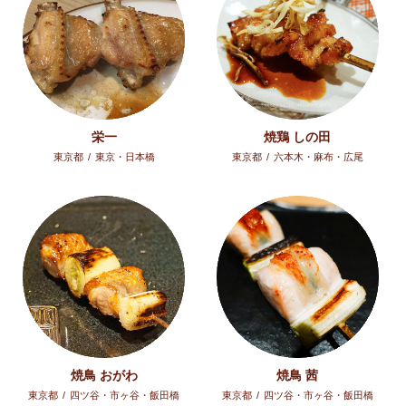
栄一
焼鶏 しの田
東京都
/
東京・日本橋
東京都
/
六本木・麻布・広尾
焼鳥 おがわ
焼鳥 茜
東京都
/
四ツ谷・市ヶ谷・飯田橋
東京都
/
四ツ谷・市ヶ谷・飯田橋