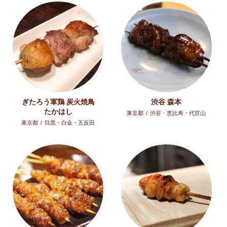
ぎたろう軍鶏 炭火焼鳥
渋谷 森本
たかはし
東京都
/
渋谷・恵比寿・代官山
東京都
/
目黒・白金・五反田