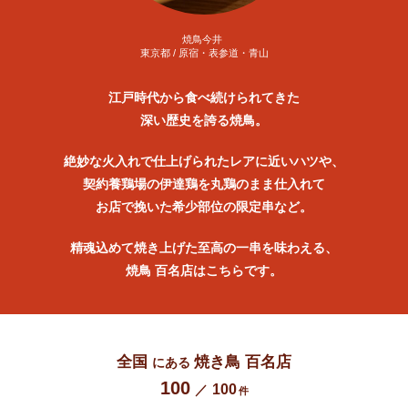
ココロ
徳島県 / 徳島・鳴門
江戸時代から食べ続けられてきた
深い歴史を誇る焼鳥。
絶妙な火入れで仕上げられたレアに近いハツや、
契約養鶏場の伊達鶏を丸鶏のまま仕入れて
お店で挽いた希少部位の限定串など。
精魂込めて焼き上げた至高の一串を味わえる、
焼鳥 百名店はこちらです。
全国
焼き鳥 百名店
にある
100
100
／
件