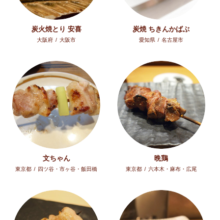
炭火焼とり 安喜
炭焼 ちきんかばぶ
大阪府
/
大阪市
愛知県
/
名古屋市
文ちゃん
晩鶏
東京都
/
四ツ谷・市ヶ谷・飯田橋
東京都
/
六本木・麻布・広尾