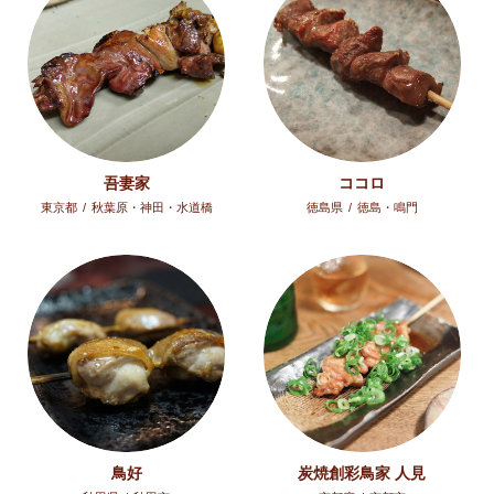
吾妻家
ココロ
東京都
/
秋葉原・神田・水道橋
徳島県
/
徳島・鳴門
鳥好
炭焼創彩鳥家 人見