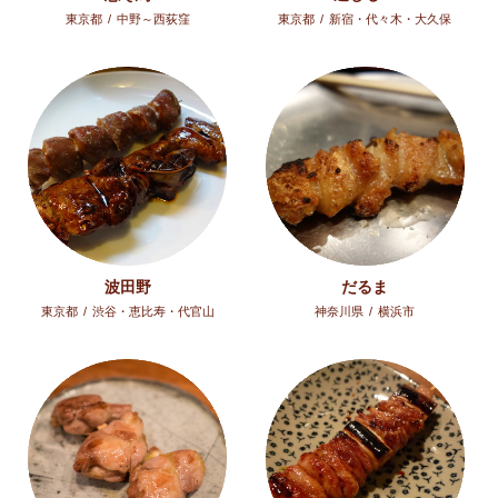
東京都
/
中野～西荻窪
東京都
/
新宿・代々木・大久保
波田野
だるま
東京都
/
渋谷・恵比寿・代官山
神奈川県
/
横浜市