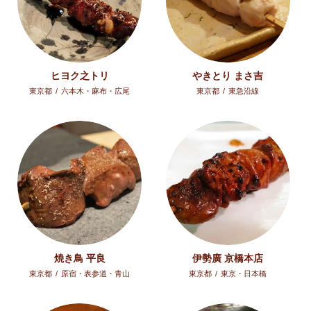
ヒヨク之トリ
やきとり まさ吉
東京都
/
六本木・麻布・広尾
東京都
/
東急沿線
焼き鳥 平良
伊勢廣 京橋本店
東京都
/
原宿・表参道・青山
東京都
/
東京・日本橋