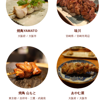
焼鳥YAMATO
味川
大阪府
/
大阪市
宮崎県
/
宮崎市周辺
焼鳥 山もと
あやむ屋
東京都
/
吉祥寺・三鷹・武蔵境
大阪府
/
大阪市