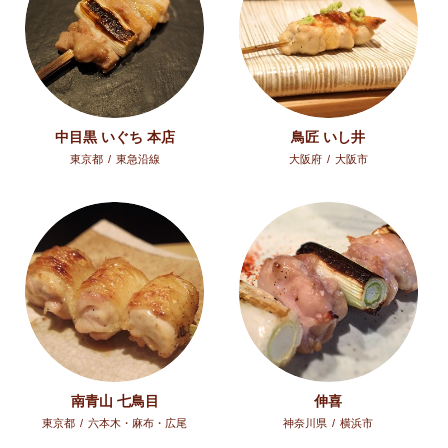
中目黒 いぐち 本店
鳥匠 いし井
東京都
/
東急沿線
大阪府
/
大阪市
南青山 七鳥目
伸喜
東京都
/
六本木・麻布・広尾
神奈川県
/
横浜市