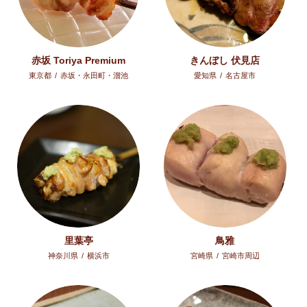
赤坂 Toriya Premium
きんぼし 伏見店
東京都
/
赤坂・永田町・溜池
愛知県
/
名古屋市
里葉亭
鳥雅
神奈川県
/
横浜市
宮崎県
/
宮崎市周辺