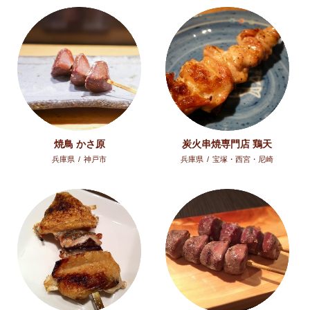
焼鳥 かさ原
炭火串焼専門店 鶏天
兵庫県
/
神戸市
兵庫県
/
宝塚・西宮・尼崎