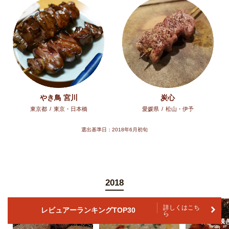
やき鳥 宮川
炭心
東京都
/
東京・日本橋
愛媛県
/
松山・伊予
選出基準日：2018年6月初旬
2018
詳しくはこち
レビュアーランキングTOP30
ら
焼肉 百名店
ピザ 百名店
お好み焼き