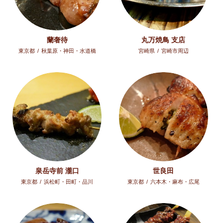
蘭奢待
丸万焼鳥 支店
東京都
/
秋葉原・神田・水道橋
宮崎県
/
宮崎市周辺
泉岳寺前 瀧口
世良田
東京都
/
浜松町・田町・品川
東京都
/
六本木・麻布・広尾