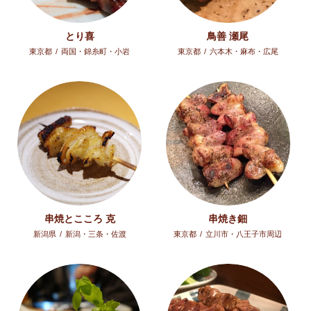
とり喜
鳥善 瀬尾
東京都
/
両国・錦糸町・小岩
東京都
/
六本木・麻布・広尾
串焼とこころ 克
串焼き鈿
新潟県
/
新潟・三条・佐渡
東京都
/
立川市・八王子市周辺