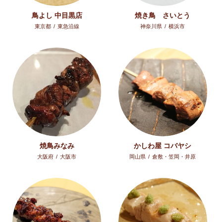
鳥よし 中目黒店
焼き鳥 さいとう
東京都
/
東急沿線
神奈川県
/
横浜市
焼鳥みなみ
かしわ屋 コバヤシ
大阪府
/
大阪市
岡山県
/
倉敷・笠岡・井原