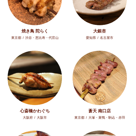
焼き鳥 陀らく
大銀杏
東京都
/
渋谷・恵比寿・代官山
愛知県
/
名古屋市
心斎橋かわぐち
蒼天 南口店
大阪府
/
大阪市
東京都
/
大塚・巣鴨・駒込・赤羽