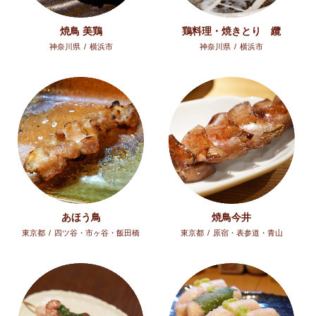
焼鳥 美鶏
鶏料理・焼きとり 纜
神奈川県
/
横浜市
神奈川県
/
横浜市
あほう鳥
焼鳥今井
東京都
/
四ツ谷・市ヶ谷・飯田橋
東京都
/
原宿・表参道・青山