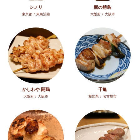
シノリ
熊の焼鳥
東京都
/
東急沿線
大阪府
/
大阪市
かしわや 闘鶏
千亀
大阪府
/
大阪市
愛知県
/
名古屋市