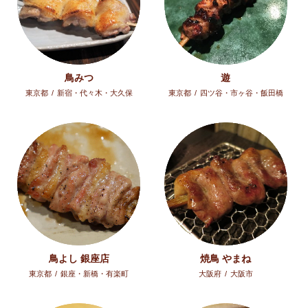
鳥みつ
遊
東京都
/
新宿・代々木・大久保
東京都
/
四ツ谷・市ヶ谷・飯田橋
鳥よし 銀座店
焼鳥 やまね
東京都
/
銀座・新橋・有楽町
大阪府
/
大阪市