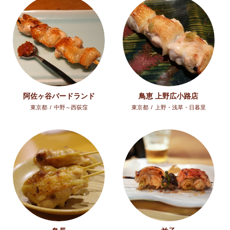
阿佐ヶ谷バードランド
鳥恵 上野広小路店
東京都
/
中野～西荻窪
東京都
/
上野・浅草・日暮里