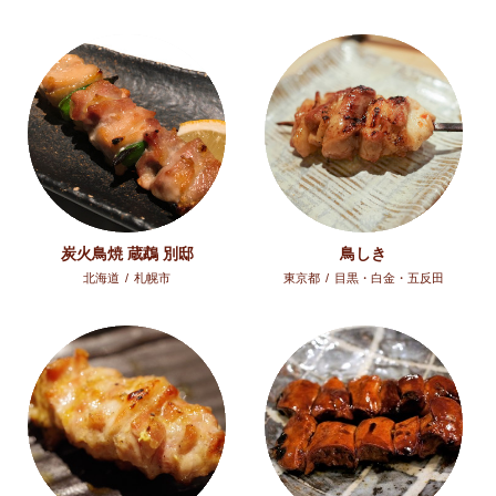
炭火鳥焼 蔵鵡 別邸
鳥しき
北海道
/
札幌市
東京都
/
目黒・白金・五反田