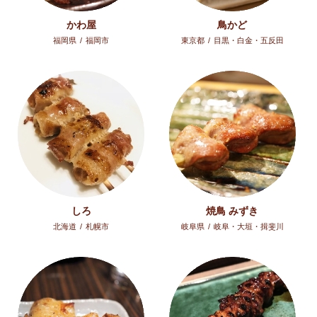
かわ屋
鳥かど
福岡県
/
福岡市
東京都
/
目黒・白金・五反田
しろ
焼鳥 みずき
北海道
/
札幌市
岐阜県
/
岐阜・大垣・揖斐川