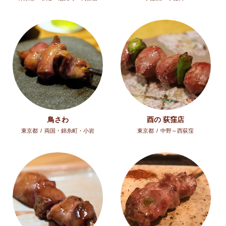
鳥さわ
酉の 荻窪店
東京都
/
両国・錦糸町・小岩
東京都
/
中野～西荻窪