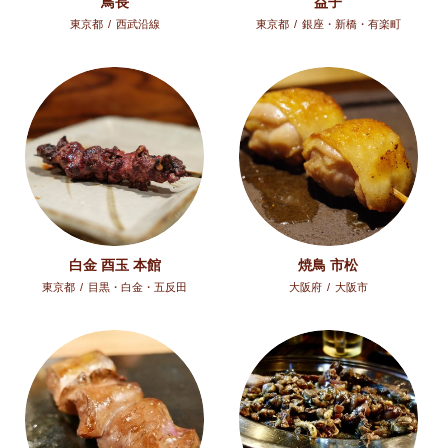
鳥長
益子
東京都
/
西武沿線
東京都
/
銀座・新橋・有楽町
白金 酉玉 本館
焼鳥 市松
東京都
/
目黒・白金・五反田
大阪府
/
大阪市